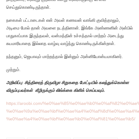
செய்துகொண்டிருந்தாள்.
நகைகள் பட்டாடைகள் என் அவள் கணவன் வாங்கி குவித்தாலும்,
அடிமை போல் தான் அவளை நடத்தினான். இங்கே அண்ணனின் அன்பில்
பாதுகாப்பாக இருந்தவள், வன்மத்தின் உச்சத்தால் மாற்றம் அடைந்து
சுயமாரியாதை இல்லாத வாழ்வு வாழ்ந்து கொண்டிருக்கின்றாள்.
நந்தனும், ஜெயாவும் மாற்றத்தால் இன்னும் அன்னியோன்யமாகினர்.
முற்றும்.
அறிவிப்பு: சித்திரைத் திருவிழா சிறுகதை போட்டியில் கலந்துக்கொள்ள
விரும்புபவர்கள் கீழிருக்கும் லிங்க்கை கிளிக் செய்யவும்.
https://aroobi.com/%e0%ae%85%e0%ae%b0%e0%af%82%e0%
%e0%ae%9a%e0%ae%bf%e0%ae%a4%e0%af%8d%e0%ae%a4%e
%e0%ae%a4%e0%ae%bf%e0%ae%b0%e0%af%81%e0%ae%b5/