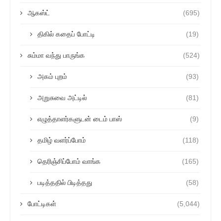
ஆகஸ்ட்
(695)
திகில் கதைப் போட்டி
(19)
சும்மா வந்து பாருங்க
(524)
அகம் புறம்
(93)
அறுசுவை அட்டில்
(81)
எழுத்தாளர்களுடன் டைம் பாஸ்
(9)
தமிழ் வளர்ப்போம்
(118)
தெரிஞ்சிப்போம் வாங்க
(165)
படித்ததில் பிடித்தது
(58)
போட்டிகள்
(5,044)