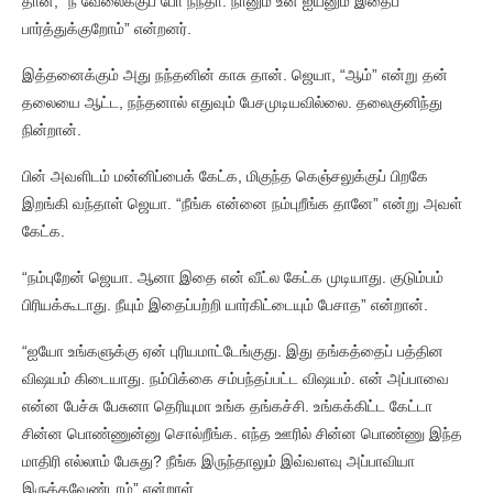
தான், “நீ வேலைக்குப் போ நந்தா. நானும் உன் ஐயனும் இதைப்
பார்த்துக்குறோம்” என்றனர்.
இத்தனைக்கும் அது நந்தனின் காசு தான். ஜெயா, “ஆம்” என்று தன்
தலையை ஆட்ட, நந்தனால் எதுவும் பேசமுடியவில்லை. தலைகுனிந்து
நின்றான்.
பின் அவளிடம் மன்னிப்பைக் கேட்க, மிகுந்த கெஞ்சலுக்குப் பிறகே
இறங்கி வந்தாள் ஜெயா. “நீங்க என்னை நம்புறீங்க தானே” என்று அவள்
கேட்க.
“நம்புறேன் ஜெயா. ஆனா இதை என் வீட்ல கேட்க முடியாது. குடும்பம்
பிரியக்கூடாது. நீயும் இதைப்பற்றி யார்கிட்டையும் பேசாத” என்றான்.
“ஐயோ உங்களுக்கு ஏன் புரியமாட்டேங்குது. இது தங்கத்தைப் பத்தின
விஷயம் கிடையாது. நம்பிக்கை சம்பந்தப்பட்ட விஷயம். என் அப்பாவை
என்ன பேச்சு பேசுனா தெரியுமா உங்க தங்கச்சி. உங்கக்கிட்ட கேட்டா
சின்ன பொண்ணுன்னு சொல்றீங்க. எந்த ஊரில் சின்ன பொண்ணு இந்த
மாதிரி எல்லாம் பேசுது? நீங்க இருந்தாலும் இவ்வளவு அப்பாவியா
இருக்கவேண்டாம்” என்றாள்.