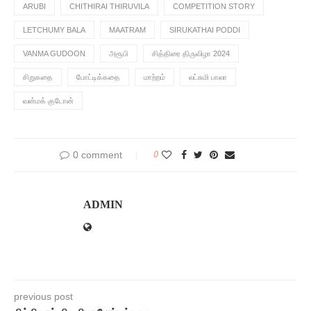
ARUBI
CHITHIRAI THIRUVILA
COMPETITION STORY
LETCHUMY BALA
MAATRAM
SIRUKATHAI PODDI
VANMA GUDOON
அரூபி
சித்திரை திருவிழா 2024
சிறுகதை
போட்டிக்கதை
மாற்றம்
லட்சுமி பாலா
வன்மக் குடோன்
0 comment
0
ADMIN
previous post