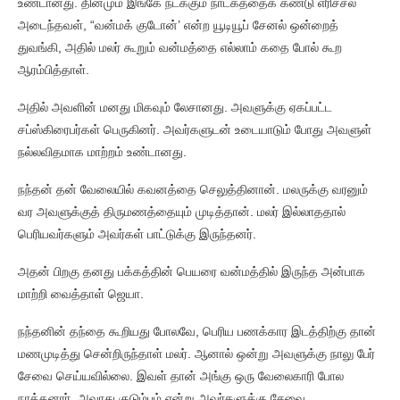
உண்டானது. தினமும் இங்கே நடக்கும் நாடகத்தைக் கண்டு எரிச்சல்
அடைந்தவள், “வன்மக் குடோன்’ என்ற யூடியூப் சேனல் ஒன்றைத்
துவங்கி, அதில் மலர் கூறும் வன்மத்தை எல்லாம் கதை போல் கூற
ஆரம்பித்தாள்.
அதில் அவளின் மனது மிகவும் லேசானது. அவளுக்கு ஏகப்பட்ட
சப்ஸ்கிரைபர்கள் பெருகினர். அவர்களுடன் உடையாடும் போது அவளுள்
நல்லவிதமாக மாற்றம் உண்டானது.
நந்தன் தன் வேலையில் கவனத்தை செலுத்தினான். மலருக்கு வரனும்
வர அவளுக்குத் திருமணத்தையும் முடித்தான். மலர் இல்லாததால்
பெரியவர்களும் அவர்கள் பாட்டுக்கு இருந்தனர்.
அதன் பிறகு தனது பக்கத்தின் பெயரை வன்மத்தில் இருந்த அன்பாக
மாற்றி வைத்தாள் ஜெயா.
நந்தனின் தந்தை கூறியது போலவே, பெரிய பணக்கார இடத்திற்கு தான்
மணமுடித்து சென்றிருந்தாள் மலர். ஆனால் ஒன்று அவளுக்கு நாலு பேர்
சேவை செய்யவில்லை. இவள் தான் அங்கு ஒரு வேலைகாரி போல
நாத்தனார், அவரது குடும்பம் என்று அவர்களுக்கு சேவை