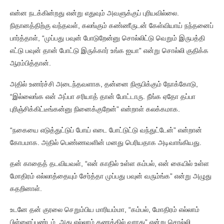
என்ன நடக்கின்றது என்று எதுவும் அவளுக்குப் புரியவில்லை.
நிதானத்திற்கு வந்தவள், கலங்கும் கண்ணீருடன் கேள்வியாய் நந்தனைப்
பார்த்தாள், “முப்பது பவுன் போடுறேன்னு சொல்லிட்டு வெறும் இருபத்தி
எட்டு பவுன் தான் போட்டு இருக்கார் உங்க ஐயா” என்று சொல்லி குதிக்க
ஆரம்பித்தான்.
அதில் உணர்ச்சி அடைந்தவளாக, தன்னை நிரூபிக்கும் நோக்கோடு,
“இல்லைங்க என் அப்பா சரியாத் தான் போட்டாரு. நீங்க ஏதோ தப்பா
புரிஞ்சிக்கிட்டீங்கன்னு நினைக்குறேன்” என்றாள் கலக்கமாக.
“நகையை எடுத்துட்டுப் போய் எடை போட்டுட்டு வந்துட்டேன்” என்றான்
கோபமாக. அதில் பெண்ணவளின் மனது பெரியதாக அடிவாங்கியது.
தன் காதைத் தடவியவள், “என் காதில் உள்ள கம்பல், என் கையில் உள்ள
மோதிரம் எல்லாத்தையும் சேர்த்தா முப்பது பவுன் வரும்ங்க” என்று அழுது
கதறினாள்.
உடனே தன் குரலை செறும்பிய மாரியம்மா, “கம்பல், மோதிரம் எல்லாம்
பிள்ளைப்பண்டம். அது எல்லாம் கணக்கில் வராது” என்று சொல்லி