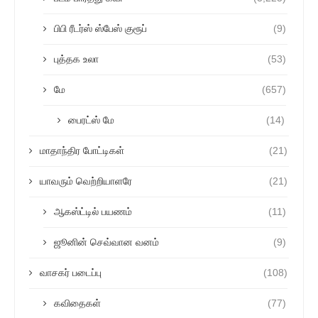
பிபி ரீடர்ஸ் ஸ்பேஸ் குரூப்
(9)
புத்தக உலா
(53)
மே
(657)
பைரட்ஸ் மே
(14)
மாதாந்திர போட்டிகள்
(21)
யாவரும் வெற்றியாளரே
(21)
ஆகஸ்ட்டில் பயணம்
(11)
ஜூனின் செவ்வான வனம்
(9)
வாசகர் படைப்பு
(108)
கவிதைகள்
(77)