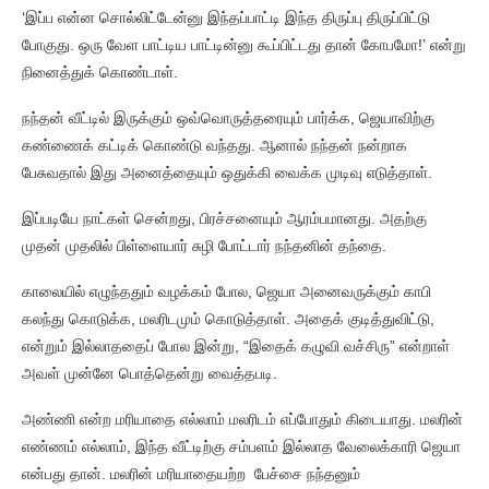
‘இப்ப என்ன சொல்லிட்டேன்னு இந்தப்பாட்டி இந்த திருப்பு திருப்பிட்டு
போகுது. ஒரு வேள பாட்டிய பாட்டின்னு கூப்பிட்டது தான் கோபமோ!’ என்று
நினைத்துக் கொண்டாள்.
நந்தன் வீட்டில் இருக்கும் ஒவ்வொருத்தரையும் பார்க்க, ஜெயாவிற்கு
கண்ணைக் கட்டிக் கொண்டு வந்தது. ஆனால் நந்தன் நன்றாக
பேசுவதால் இது அனைத்தையும் ஒதுக்கி வைக்க முடிவு எடுத்தாள்.
இப்படியே நாட்கள் சென்றது, பிரச்சனையும் ஆரம்பமானது. அதற்கு
முதன் முதலில் பிள்ளையார் சுழி போட்டார் நந்தனின் தந்தை.
காலையில் எழுந்ததும் வழக்கம் போல, ஜெயா அனைவருக்கும் காபி
கலந்து கொடுக்க, மலரிடமும் கொடுத்தாள். அதைக் குடித்துவிட்டு,
என்றும் இல்லாததைப் போல இன்று, “இதைக் கழுவி வச்சிரு” என்றாள்
அவள் முன்னே பொத்தென்று வைத்தபடி.
அண்ணி என்ற மரியாதை எல்லாம் மலரிடம் எப்போதும் கிடையாது. மலரின்
எண்ணம் எல்லாம், இந்த வீட்டிற்கு சம்பளம் இல்லாத வேலைக்காரி ஜெயா
என்பது தான். மலரின் மரியாதையற்ற பேச்சை நந்தனும்