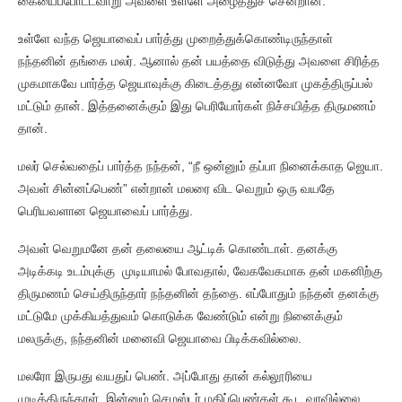
கையைப்போட்டவாறு அவளை உள்ளே அழைத்துச் சென்றான்.
உள்ளே வந்த ஜெயாவைப் பார்த்து முறைத்துக்கொண்டிருந்தாள்
நந்தனின் தங்கை மலர். ஆனால் தன் பயத்தை விடுத்து அவளை சிரித்த
முகமாகவே பார்த்த ஜெயாவுக்கு கிடைத்தது என்னவோ முகத்திருப்பல்
மட்டும் தான். இத்தனைக்கும் இது பெரியோர்கள் நிச்சயித்த திருமணம்
தான்.
மலர் செல்வதைப் பார்த்த நந்தன், “நீ ஒன்னும் தப்பா நினைக்காத ஜெயா.
அவள் சின்னப்பெண்” என்றான் மலரை விட வெறும் ஒரு வயதே
பெரியவளான ஜெயாவைப் பார்த்து.
அவள் வெறுமனே தன் தலையை ஆட்டிக் கொண்டாள். தனக்கு
அடிக்கடி உடம்புக்கு முடியாமல் போவதால், வேகவேகமாக தன் மகனிற்கு
திருமணம் செய்திருந்தார் நந்தனின் தந்தை. எப்போதும் நந்தன் தனக்கு
மட்டுமே முக்கியத்துவம் கொடுக்க வேண்டும் என்று நினைக்கும்
மலருக்கு, நந்தனின் மனைவி ஜெயாவை பிடிக்கவில்லை.
மலரோ இருபது வயதுப் பெண். அப்போது தான் கல்லூரியை
முடித்திருந்தாள். இன்னும் செமஸ்டர் மதிப்பெண்கள் கூட வரவில்லை.