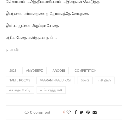
அச்சாரமாய்….அத்தியாவசியமாய்….இறைவன் கொடுத்த
இயற்கைப் பார்வைதனைத் தொலைத்தே செயற்கை
இன்பம் துய்க்க விரும்பும் போதை
ஏறிட்ட பேதை மனிதர்கள் நாம்…
நாபா.மீரா
2025
AMYDEEPZ
AROOBI
COMPETITION
TAMIL POEMS
VAARAM NAALU KAVI
அரூபி
எமி தீப்ஸ்
கவிதைப் போட்டி
படம் பார்த்து கவி
0 comment
0