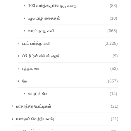
100 வார்த்தையில் ஒரு கதை
(88)
பழமொழி கதைகள்
(18)
வாரம் நாலு கவி
(663)
படம் பார்த்து கவி
(3,225)
பிபி ரீடர்ஸ் ஸ்பேஸ் குரூப்
(9)
புத்தக உலா
(53)
மே
(657)
பைரட்ஸ் மே
(14)
மாதாந்திர போட்டிகள்
(21)
யாவரும் வெற்றியாளரே
(21)