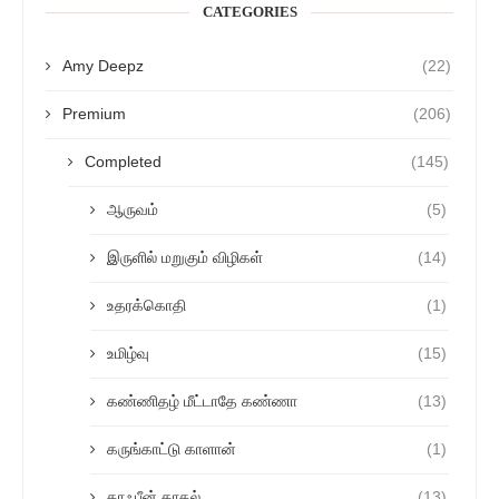
CATEGORIES
Amy Deepz
(22)
Premium
(206)
Completed
(145)
ஆருவம்
(5)
இருளில் மறுகும் விழிகள்
(14)
உதரக்கொதி
(1)
உமிழ்வு
(15)
கண்ணிதழ் மீட்டாதே கண்ணா
(13)
கருங்காட்டு காளான்
(1)
காஃபீன் காதல்
(13)