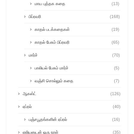
மாய புத்தக கதை
(13)
பிப்ரவரி
(168)
காதல் படக்கதைகள்
(19)
காதல் பேசும் பிப்ரவரி
(65)
மார்ச்
(70)
பாலியல் பேசும் மார்ச்
(5)
வஞ்சி சொல்லும் கதை
(7)
ஆகஸ்ட்
(126)
ஏப்ரல்
(40)
பஞ்சபூதங்களின் ஏப்ரல்
(16)
ஏலியனுடன் ஒரு நாள்
(35)