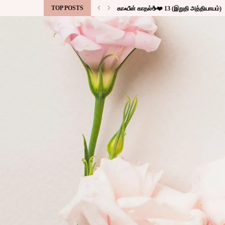
TOP POSTS
காஃபீன் காதல்☕❤️ 13 (இறுதி அத்தியாயம்)