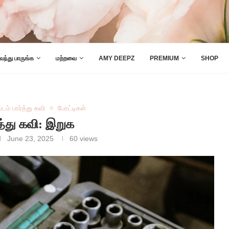
 வந்து பாருங்க
மற்றவை
AMY DEEPZ
PREMIUM
SHOP
படம் பார்த்து கவி
போட்டிகள்
்த்து கவி: இறுக
June 23, 2025
60
views