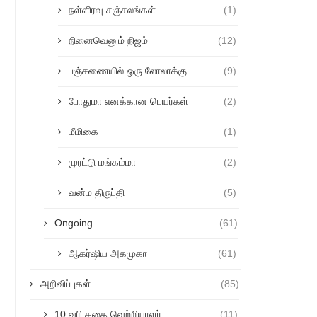
நள்ளிரவு சஞ்சலங்கள்
(1)
நினைவெனும் நிஜம்
(12)
பஞ்சணையில் ஒரு லோலாக்கு
(9)
போதுமா எனக்கான பெயர்கள்
(2)
மீமிகை
(1)
முரட்டு மங்கம்மா
(2)
வன்ம திருப்தி
(5)
Ongoing
(61)
ஆகர்ஷிய அகமுகா
(61)
அறிவிப்புகள்
(85)
10 வரி கதை வெற்றியாளர்
(11)