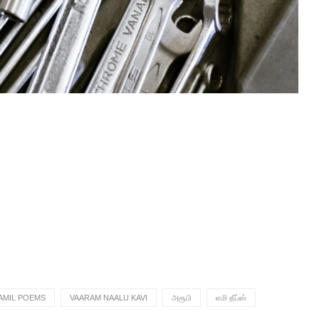
AMIL POEMS
VAARAM NAALU KAVI
அரூபி
எமி தீப்ஸ்