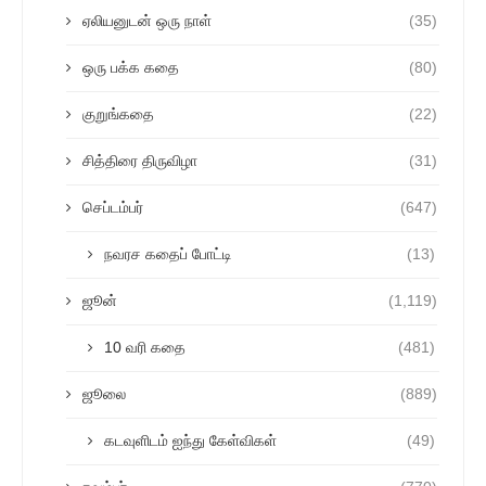
ஏலியனுடன் ஒரு நாள்
(35)
ஒரு பக்க கதை
(80)
குறுங்கதை
(22)
சித்திரை திருவிழா
(31)
செப்டம்பர்
(647)
நவரச கதைப் போட்டி
(13)
ஜூன்
(1,119)
10 வரி கதை
(481)
ஜூலை
(889)
கடவுளிடம் ஐந்து கேள்விகள்
(49)