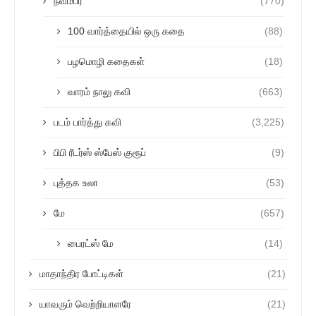
நவம்பர்
(770)
100 வார்த்தையில் ஒரு கதை
(88)
பழமொழி கதைகள்
(18)
வாரம் நாலு கவி
(663)
படம் பார்த்து கவி
(3,225)
பிபி ரீடர்ஸ் ஸ்பேஸ் குரூப்
(9)
புத்தக உலா
(53)
மே
(657)
பைரட்ஸ் மே
(14)
மாதாந்திர போட்டிகள்
(21)
யாவரும் வெற்றியாளரே
(21)