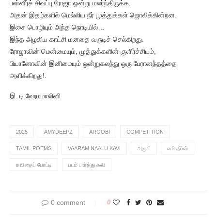
பன்னீர்ச் சிவப்பு ரோஜா ஒன்று மலர்ந்திருக்க,
அதன் இதழ்களில் மெல்லிய நீர் முத்துக்கள் ஜொலிக்கின்றன.
இசை பொழியும் அந்த நொடியில்…
இந்த அழகிய காட்சி மனதை வருடிச் செல்கிறது.
ரோஜாவின் மென்மையும், முத்துக்களின் குளிர்ச்சியும்,
பியானோவின் இனிமையும் ஒன்றுகலந்து ஒரு பேரானந்தத்தை
அளிக்கிறது!.
இ. டி.ஹேமமாலினி
2025
AMYDEEPZ
AROOBI
COMPETITION
TAMIL POEMS
VAARAM NAALU KAVI
அரூபி
எமி தீப்ஸ்
கவிதைப் போட்டி
படம் பார்த்து கவி
0 comment
0