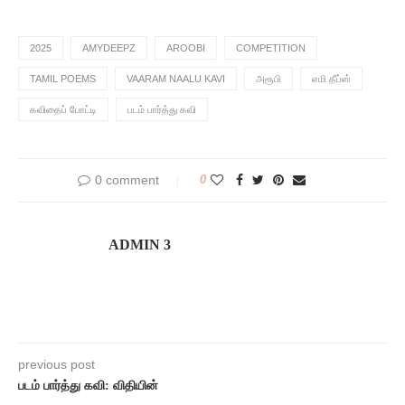
2025
AMYDEEPZ
AROOBI
COMPETITION
TAMIL POEMS
VAARAM NAALU KAVI
அரூபி
எமி தீப்ஸ்
கவிதைப் போட்டி
படம் பார்த்து கவி
0 comment
0
ADMIN 3
previous post
படம் பார்த்து கவி: விதியின்