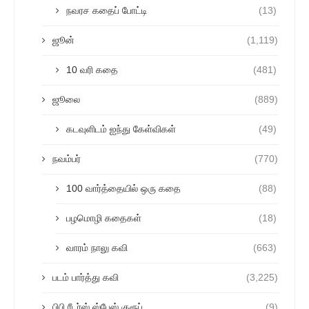
நவரச கதைப் போட்டி
(13)
ஜூன்
(1,119)
10 வரி கதை
(481)
ஜூலை
(889)
கடவுளிடம் ஐந்து கேள்விகள்
(49)
நவம்பர்
(770)
100 வார்த்தையில் ஒரு கதை
(88)
பழமொழி கதைகள்
(18)
வாரம் நாலு கவி
(663)
படம் பார்த்து கவி
(3,225)
பிபி ரீடர்ஸ் ஸ்பேஸ் குரூப்
(9)