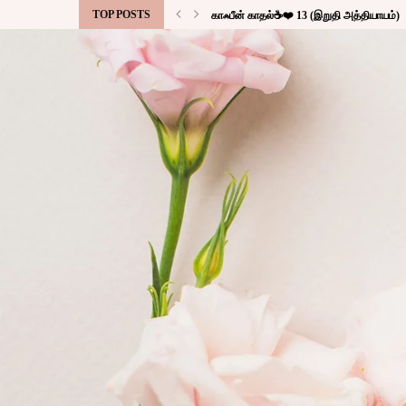
TOP POSTS
காஃபீன் காதல்☕❤️ 13 (இறுதி அத்தியாயம்)