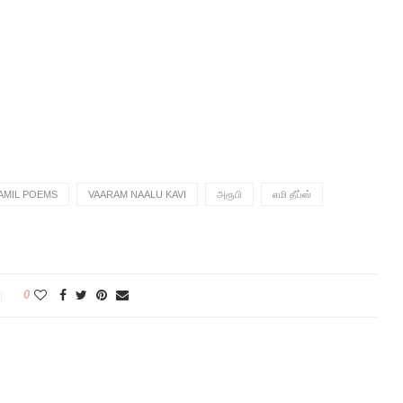
AMIL POEMS
VAARAM NAALU KAVI
அரூபி
எமி தீப்ஸ்
0