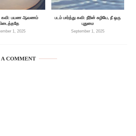
த்து கவி: பயண ஆவணம்
படம் பார்த்து கவி: நீரின் சுழியே, நீ ஒரு
கிடைத்ததே
புதுமை
ember 1, 2025
September 1, 2025
 A COMMENT