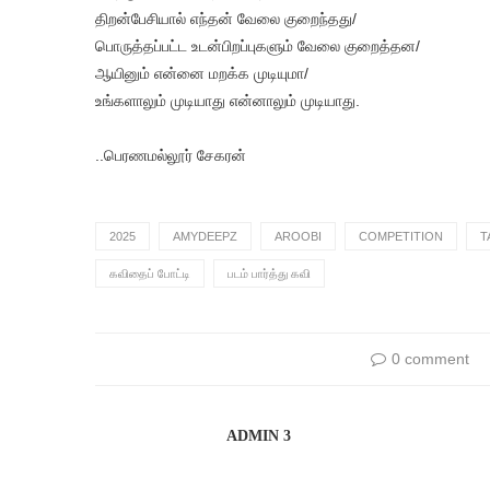
திறன்பேசியால் எந்தன் வேலை குறைந்தது/
பொருத்தப்பட்ட உடன்பிறப்புகளும் வேலை குறைத்தன/
ஆயினும் என்னை மறக்க முடியுமா/
உங்களாலும் முடியாது என்னாலும் முடியாது.
..பெரணமல்லூர் சேகரன்
2025
AMYDEEPZ
AROOBI
COMPETITION
T
கவிதைப் போட்டி
படம் பார்த்து கவி
0 comment
ADMIN 3