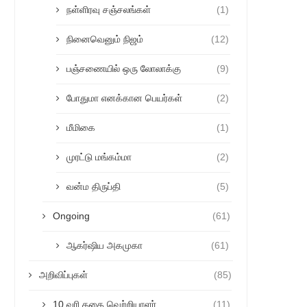
நள்ளிரவு சஞ்சலங்கள்
(1)
நினைவெனும் நிஜம்
(12)
பஞ்சணையில் ஒரு லோலாக்கு
(9)
போதுமா எனக்கான பெயர்கள்
(2)
மீமிகை
(1)
முரட்டு மங்கம்மா
(2)
வன்ம திருப்தி
(5)
Ongoing
(61)
ஆகர்ஷிய அகமுகா
(61)
அறிவிப்புகள்
(85)
10 வரி கதை வெற்றியாளர்
(11)