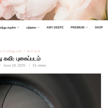
 வந்து பாருங்க
மற்றவை
AMY DEEPZ
PREMIUM
SHOP
படம் பார்த்து கவி
போட்டிகள்
து கவி: புகைப்படம்
June 18, 2025
51
views