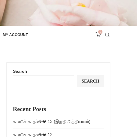
0
MY ACCOUNT
Search
SEARCH
Recent Posts
காஃபீன் காதல்☕❤️ 13 (இறுதி அத்தியாயம்)
காஃபீன் காதல்☕❤️ 12