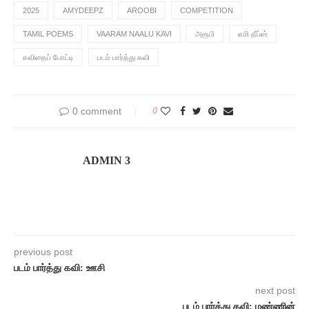
2025
AMYDEEPZ
AROOBI
COMPETITION
TAMIL POEMS
VAARAM NAALU KAVI
அரூபி
எமி தீப்ஸ்
கவிதைப் போட்டி
படம் பார்த்து கவி
0 comment
0
ADMIN 3
previous post
படம் பார்த்து கவி: ஊசி
next post
படம் பார்த்து கவி: மண்ணின்