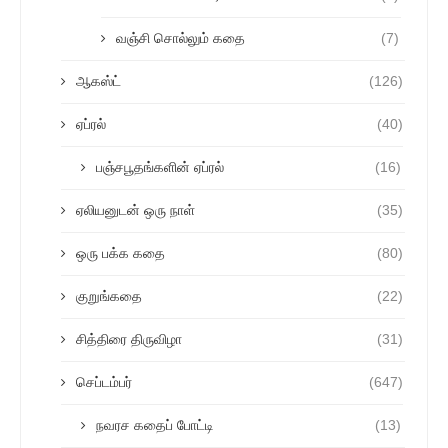
வஞ்சி சொல்லும் கதை
(7)
ஆகஸ்ட்
(126)
ஏப்ரல்
(40)
பஞ்சபூதங்களின் ஏப்ரல்
(16)
ஏலியனுடன் ஒரு நாள்
(35)
ஒரு பக்க கதை
(80)
குறுங்கதை
(22)
சித்திரை திருவிழா
(31)
செப்டம்பர்
(647)
நவரச கதைப் போட்டி
(13)