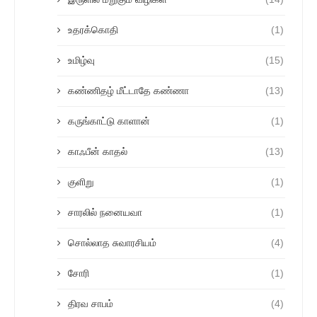
உதரக்கொதி
(1)
உமிழ்வு
(15)
கண்ணிதழ் மீட்டாதே கண்ணா
(13)
கருங்காட்டு காளான்
(1)
காஃபீன் காதல்
(13)
குளிறு
(1)
சாரலில் நனையவா
(1)
சொல்லாத சுவாரசியம்
(4)
சோரி
(1)
திரவ சாபம்
(4)