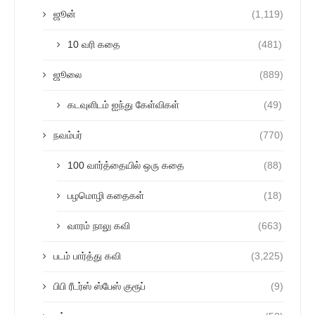
ஜூன்
(1,119)
10 வரி கதை
(481)
ஜூலை
(889)
கடவுளிடம் ஐந்து கேள்விகள்
(49)
நவம்பர்
(770)
100 வார்த்தையில் ஒரு கதை
(88)
பழமொழி கதைகள்
(18)
வாரம் நாலு கவி
(663)
படம் பார்த்து கவி
(3,225)
பிபி ரீடர்ஸ் ஸ்பேஸ் குரூப்
(9)