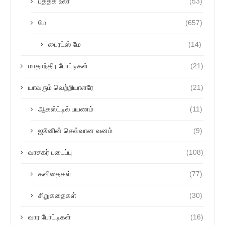
புத்தக உலா
(53)
மே
(657)
பைரட்ஸ் மே
(14)
மாதாந்திர போட்டிகள்
(21)
யாவரும் வெற்றியாளரே
(21)
ஆகஸ்ட்டில் பயணம்
(11)
ஜூனின் செவ்வான வனம்
(9)
வாசகர் படைப்பு
(108)
கவிதைகள்
(77)
சிறுகதைகள்
(30)
வார போட்டிகள்
(16)