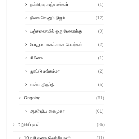
நள்ளிரவு சஞ்சலங்கள்
(1)
நினைவெனும் நிஜம்
(12)
பஞ்சணையில் ஒரு லோலாக்கு
(9)
போதுமா எனக்கான பெயர்கள்
(2)
மீமிகை
(1)
முரட்டு மங்கம்மா
(2)
வன்ம திருப்தி
(5)
Ongoing
(61)
ஆகர்ஷிய அகமுகா
(61)
அறிவிப்புகள்
(85)
10 வரி கதை வெற்றியாளர்
(11)