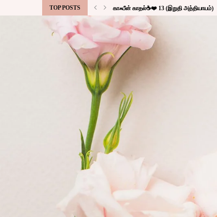
TOP POSTS
காஃபீன் காதல்☕❤️ 13 (இறுதி அத்தியாயம்)