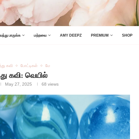
 வந்து பாருங்க
மற்றவை
AMY DEEPZ
PREMIUM
SHOP
த்து கவி
போட்டிகள்
மே
த்து கவி: வெயில்
May 27, 2025
68
views