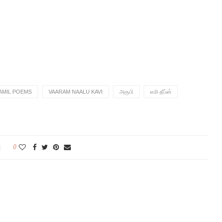
AMIL POEMS
VAARAM NAALU KAVI
அரூபி
எமி தீப்ஸ்
0