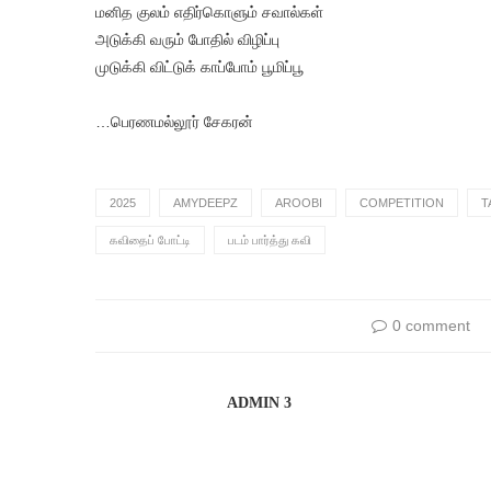
மனித குலம் எதிர்கொளும் சவால்கள்
அடுக்கி வரும் போதில் விழிப்பு
முடுக்கி விட்டுக் காப்போம் பூமிப்பூ
…பெரணமல்லூர் சேகரன்
2025
AMYDEEPZ
AROOBI
COMPETITION
T
கவிதைப் போட்டி
படம் பார்த்து கவி
0 comment
ADMIN 3