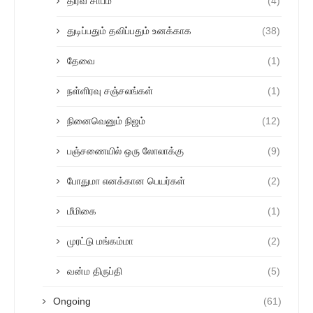
திரவ சாபம்
(4)
துடிப்பதும் தவிப்பதும் உனக்காக
(38)
தேவை
(1)
நள்ளிரவு சஞ்சலங்கள்
(1)
நினைவெனும் நிஜம்
(12)
பஞ்சணையில் ஒரு லோலாக்கு
(9)
போதுமா எனக்கான பெயர்கள்
(2)
மீமிகை
(1)
முரட்டு மங்கம்மா
(2)
வன்ம திருப்தி
(5)
Ongoing
(61)