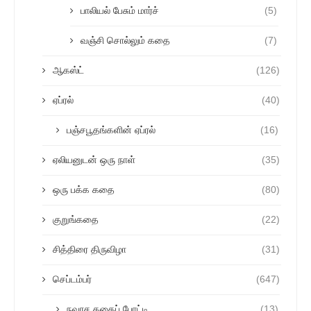
பாலியல் பேசும் மார்ச்
(5)
வஞ்சி சொல்லும் கதை
(7)
ஆகஸ்ட்
(126)
ஏப்ரல்
(40)
பஞ்சபூதங்களின் ஏப்ரல்
(16)
ஏலியனுடன் ஒரு நாள்
(35)
ஒரு பக்க கதை
(80)
குறுங்கதை
(22)
சித்திரை திருவிழா
(31)
செப்டம்பர்
(647)
நவரச கதைப் போட்டி
(13)