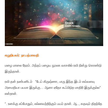
எழுதியவர்: நா.பத்மாவதி
மழை மாலை நேரம். அந்தப் பழைய நூலக வாசலில் ரவி நின்று கொண்டு
இருந்தான்.
ரவி தன் நண்பனிடம் “டேய் கிருஷ்ணா, பாரு இந்த இடம் எவ்வளவு
அமைதியா பயமா இருக்கு… ஆனா ஏதோ கூப்பிடுற மாதிரி இருக்குல்ல”
என்றான்.
“. உனக்கு எப்போதும், எல்லாவற்றிற்கும் பயம் தான். ஆ.., கதவும் திறந்தே