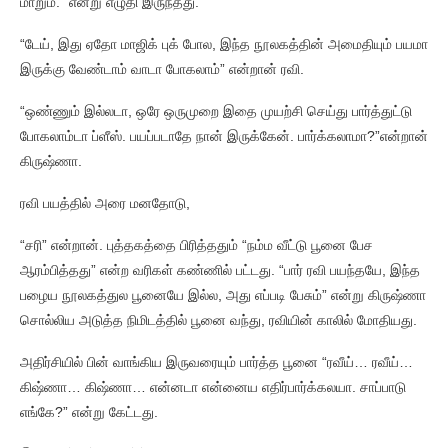
மாறும்.” என்று எழுதி இருந்தது.
“டேய், இது ஏதோ மாஜிக் புக் போல, இந்த நூலகத்தின் அமைதியும் பயமா
இருக்கு வேண்டாம் வாடா போகலாம்” என்றான் ரவி.
“ஒண்ணும் இல்லடா, ஒரே ஒருமுறை இதை முயற்சி செய்து பார்த்துட்டு
போகலாம்டா ப்ளீஸ். பயப்படாதே நான் இருக்கேன். பார்க்கலாமா?”என்றான்
கிருஷ்ணா.
ரவி பயத்தில் அரை மனதோடு,
“சரி” என்றான். புத்தகத்தை பிரித்ததும் “நம்ம வீட்டு பூனை பேச
ஆரம்பித்தது” என்ற வரிகள் கண்ணில் பட்டது. “பார் ரவி பயந்தயே, இந்த
பழைய நூலகத்துல பூனையே இல்ல, அது எப்படி பேசும்” என்று கிருஷ்ணா
சொல்லிய அடுத்த நிமிடத்தில் பூனை வந்து, ரவியின் காலில் மோதியது.
அதிர்சியில் பின் வாங்கிய இருவரையும் பார்த்த பூனை “ரவீய்… ரவீய்…
கிஷ்ணா… கிஷ்ணா… என்னடா என்னைய எதிர்பார்க்கலயா. சாப்பாடு
எங்கே?” என்று கேட்டது.