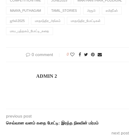
COMPETITIONTIME
JUNE2025
MAATHANTHIRA_PODDIGAL
MAAYA_PUTHAGAM
TAMIL_STORIES
அரூபி
எமிதீப்ஸ்
ஜூன்2025
மாதாந்திர_அங்கம்
மாதாந்திர_போட்டிகள்
மாய_புத்தகம்_போட்டி_கதை
0 comment
0
ADMIN 2
previous post
செவ்வான வனம் கதை போட்டி: இரத்த நிலவின் மர்மம்
next post