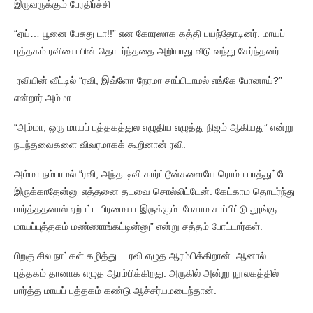
இருவருக்கும் பேரதிர்ச்சி
“ஏய்… பூனை பேசுது டா!!” என கோரஸாக கத்தி பயந்தோடினர். மாயப்
புத்தகம் ரவியை பின் தொடர்ந்ததை அறியாது வீடு வந்து சேர்ந்தனர்
ரவியின் வீட்டில் “ரவி, இவ்ளோ நேரமா சாப்பிடாமல் எங்கே போனாய்?”
என்றார் அம்மா.
“அம்மா, ஒரு மாயப் புத்தகத்துல எழுதிய எழுத்து நிஜம் ஆகியது” என்று
நடந்தவைகளை விவரமாகக் கூறினான் ரவி.
அம்மா நம்பாமல் “ரவி, அந்த டிவி கார்ட்டூன்களையே ரொம்ப பாத்துட்டே
இருக்காதேன்னு எத்தனை தடவை சொல்லிட்டேன். கேட்காம தொடர்ந்து
பார்த்ததனால் ஏற்பட்ட பிரமையா இருக்கும். பேசாம சாப்பிட்டு தூங்கு.
மாயப்புத்தகம் மண்ணாங்கட்டின்னு” என்று சத்தம் போட்டார்கள்.
பிறகு சில நாட்கள் கழித்து… ரவி எழுத ஆரம்பிக்கிறான். ஆனால்
புத்தகம் தானாக எழுத ஆரம்பிக்கிறது. அருகில் அன்று நூலகத்தில்
பார்த்த மாயப் புத்தகம் கண்டு ஆச்சர்யமடைந்தான்.