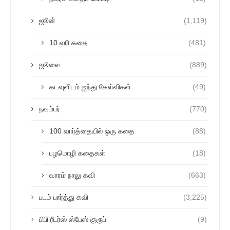
ஜூன்
(1,119)
10 வரி கதை
(481)
ஜூலை
(889)
கடவுளிடம் ஐந்து கேள்விகள்
(49)
நவம்பர்
(770)
100 வார்த்தையில் ஒரு கதை
(88)
பழமொழி கதைகள்
(18)
வாரம் நாலு கவி
(663)
படம் பார்த்து கவி
(3,225)
பிபி ரீடர்ஸ் ஸ்பேஸ் குரூப்
(9)