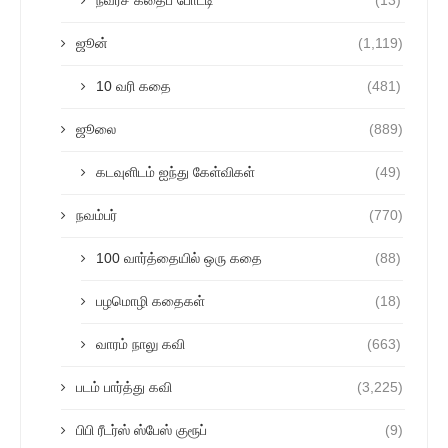
ஜூன்
(1,119)
10 வரி கதை
(481)
ஜூலை
(889)
கடவுளிடம் ஐந்து கேள்விகள்
(49)
நவம்பர்
(770)
100 வார்த்தையில் ஒரு கதை
(88)
பழமொழி கதைகள்
(18)
வாரம் நாலு கவி
(663)
படம் பார்த்து கவி
(3,225)
பிபி ரீடர்ஸ் ஸ்பேஸ் குரூப்
(9)