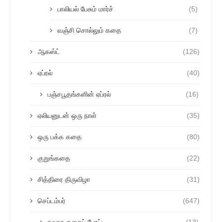
பாலியல் பேசும் மார்ச்
(5)
வஞ்சி சொல்லும் கதை
(7)
ஆகஸ்ட்
(126)
ஏப்ரல்
(40)
பஞ்சபூதங்களின் ஏப்ரல்
(16)
ஏலியனுடன் ஒரு நாள்
(35)
ஒரு பக்க கதை
(80)
குறுங்கதை
(22)
சித்திரை திருவிழா
(31)
செப்டம்பர்
(647)
நவரச கதைப் போட்டி
(13)