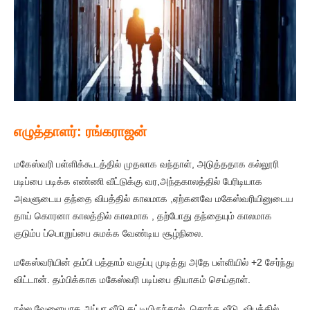
எழுத்தாளர்: ரங்கராஜன்
மகேஸ்வரி பள்ளிக்கூடத்தில் முதலாக வந்தாள், அடுத்ததாக கல்லூரி
படிப்பை படிக்க எண்ணி வீட்டுக்கு வர,அந்தகாலத்தில் பேரிடியாக
அவளுடைய தந்தை விபத்தில் காலமாக ,ஏற்கனவே மகேஸ்வரியினுடைய
தாய் கொரனா காலத்தில் காலமாக , தற்போது தந்தையும் காலமாக
குடும்ப ப்பொறுப்பை சுமக்க வேண்டிய சூழ்நிலை.
மகேஸ்வரியின் தம்பி பத்தாம் வகுப்பு முடித்து அதே பள்ளியில் +2 சேர்ந்து
விட்டான். தம்பிக்காக மகேஸ்வரி படிப்பை தியாகம் செய்தாள்.
நல்ல வேளையாக அப்பா வீடு கட்டியிருந்தால், சொந்த வீடு, விபத்தில்