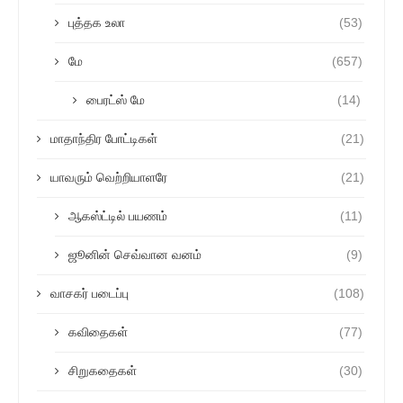
புத்தக உலா
(53)
மே
(657)
பைரட்ஸ் மே
(14)
மாதாந்திர போட்டிகள்
(21)
யாவரும் வெற்றியாளரே
(21)
ஆகஸ்ட்டில் பயணம்
(11)
ஜூனின் செவ்வான வனம்
(9)
வாசகர் படைப்பு
(108)
கவிதைகள்
(77)
சிறுகதைகள்
(30)