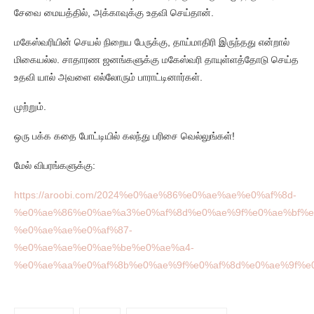
சேவை மையத்தில், அக்காவுக்கு உதவி செய்தான்.
மகேஸ்வரியின் செயல் நிறைய பேருக்கு, தாய்மாதிரி இருந்தது என்றால்
மிகையல்ல. சாதாரண ஜனங்களுக்கு மகேஸ்வரி தாயுள்ளத்தோடு செய்த
உதவி யால் அவளை எல்லோரும் பாராட்டினார்கள்.
முற்றும்.
ஒரு பக்க கதை போட்டியில் கலந்து பரிசை வெல்லுங்கள்!
மேல் விபரங்களுக்கு:
https://aroobi.com/2024%e0%ae%86%e0%ae%ae%e0%af%8d-
%e0%ae%86%e0%ae%a3%e0%af%8d%e0%ae%9f%e0%ae%bf%e
%e0%ae%ae%e0%af%87-
%e0%ae%ae%e0%ae%be%e0%ae%a4-
%e0%ae%aa%e0%af%8b%e0%ae%9f%e0%af%8d%e0%ae%9f%e0