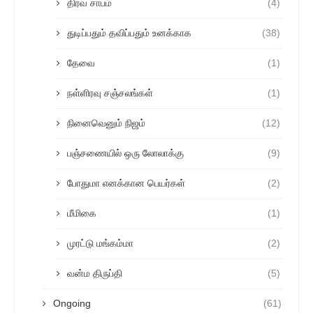
திரவ சாபம்
(4)
துடிப்பதும் தவிப்பதும் உனக்காக
(38)
தேவை
(1)
நள்ளிரவு சஞ்சலங்கள்
(1)
நினைவெனும் நிஜம்
(12)
பஞ்சணையில் ஒரு லோலாக்கு
(9)
போதுமா எனக்கான பெயர்கள்
(2)
மீமிகை
(1)
முரட்டு மங்கம்மா
(2)
வன்ம திருப்தி
(5)
Ongoing
(61)