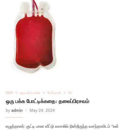
2024
ஒரு பக்க கதை
போட்டிகள்
மே
ஒரு பக்க போட்டிக்கதை: தலைப்பிரசவம்
by
admin
May 24, 2024
எழுத்தாளர்: குட்டி பாலா வீட்டு வாசலில் நின்றிருந்த வசந்தாவிடம் “உன்