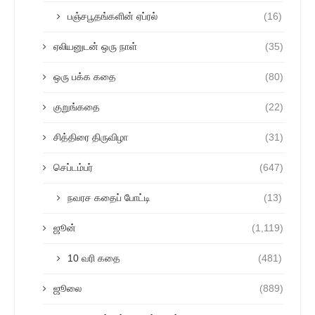
பஞ்சபூதங்களின் ஏப்ரல்
(16)
ஏலியனுடன் ஒரு நாள்
(35)
ஒரு பக்க கதை
(80)
குறுங்கதை
(22)
சித்திரை திருவிழா
(31)
செப்டம்பர்
(647)
நவரச கதைப் போட்டி
(13)
ஜூன்
(1,119)
10 வரி கதை
(481)
ஜூலை
(889)