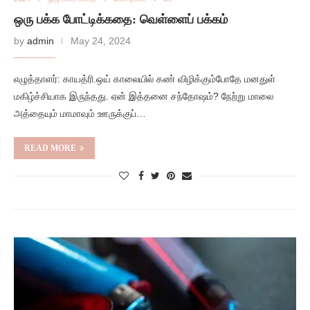
ஒரு பக்க போட்டிக்கதை: வெள்ளைப் பக்கம்
by
admin
May 24, 2024
எழுத்தாளர்: காயத்ரி.ஒய் காலையில் கண் விழிக்கும்போதே மனதுள்
மகிழ்ச்சியாக இருந்தது. ஏன் இத்தனை சந்தோஷம்? நேற்று மாலை
அத்தையும் மாமாவும் ஊருக்குப்…
READ MORE