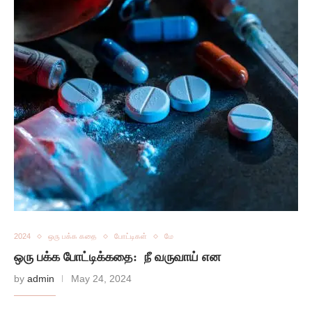
2024
ஒரு பக்க கதை
போட்டிகள்
மே
ஒரு பக்க போட்டிக்கதை: நீ வருவாய் என
by
admin
May 24, 2024