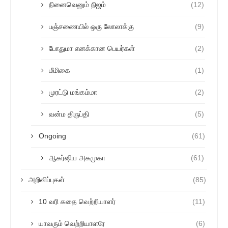
நினைவெனும் நிஜம்
(12)
பஞ்சணையில் ஒரு லோலாக்கு
(9)
போதுமா எனக்கான பெயர்கள்
(2)
மீமிகை
(1)
முரட்டு மங்கம்மா
(2)
வன்ம திருப்தி
(5)
Ongoing
(61)
ஆகர்ஷிய அகமுகா
(61)
அறிவிப்புகள்
(85)
10 வரி கதை வெற்றியாளர்
(11)
யாவரும் வெற்றியாளரே
(6)