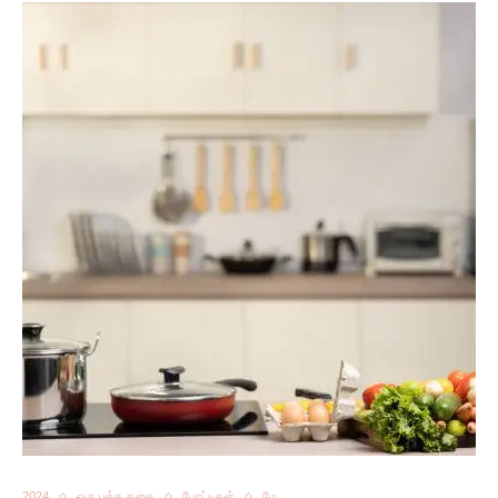
2024
ஒரு பக்க கதை
போட்டிகள்
மே