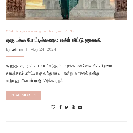
2024
ஒரு பக்க கதை
போட்டிகள்
மே
ஒரு பக்க போட்டிக்கதை: எதிர் வீட்டு ஜானகி
by
admin
May 24, 2024
எழுத்தாளர்: குட்டி பாலா ” சுந்தரம், மறக்காமல் வெள்ளிக்கிழமை
சாயந்திரம் பார்ட்டிக்கு வந்துவிடு” என்று வாசலில் நின்று
வழியனுப்பினாள் ராஜி.“அக்கா, நம்…
READ MORE