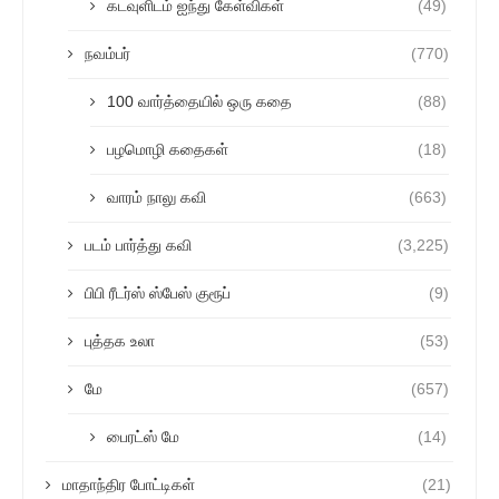
கடவுளிடம் ஐந்து கேள்விகள்
(49)
நவம்பர்
(770)
100 வார்த்தையில் ஒரு கதை
(88)
பழமொழி கதைகள்
(18)
வாரம் நாலு கவி
(663)
படம் பார்த்து கவி
(3,225)
பிபி ரீடர்ஸ் ஸ்பேஸ் குரூப்
(9)
புத்தக உலா
(53)
மே
(657)
பைரட்ஸ் மே
(14)
மாதாந்திர போட்டிகள்
(21)