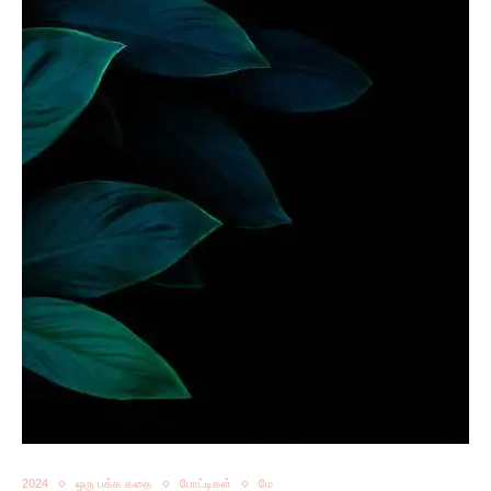
2024
ஒரு பக்க கதை
போட்டிகள்
மே