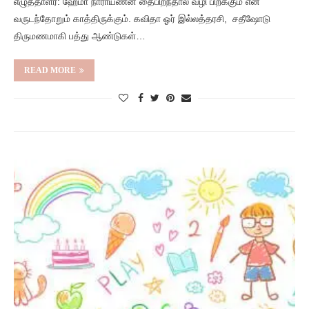
எழுத்தாளர்: ஹேமா நாராயணன் தைபிறந்தால் வழி பிறக்கும் என
வருடந்தோறும் காத்திருக்கும். கவிதா ஓர் இல்லத்தரசி, சதீஷோடு
திருமணமாகி பத்து ஆண்டுகள்…
READ MORE