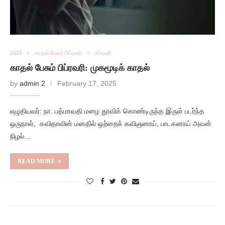
2025
காதல் பேசும் பிப்ரவரி
பிப்ரவரி
காதல் பேசும் பிப்ரவரி: முகமூடிக் காதல்
by
admin 2
February 17, 2025
எழுதியவர்: நா. பத்மாவதி மழை தூவிக் கொண்டிருந்த இருள் படர்ந்த
ஒருநாள், கவிதாவின் மனதில் ஒற்றைக் கவிஞனாய், பாடகனாய் அவன்
நிழல்…
READ MORE