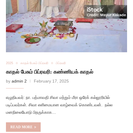
2025
காதல் பேசும் பிப்ரவரி
பிப்ரவரி
காதல் பேசும் பிப்ரவரி: கண்ணியக் காதல்
by
admin 2
February 17, 2025
எழுதியவர்: நா. பத்மாவதி சிவா மற்றும் மீரா ஒரேக் கல்லூரியில்
படிப்பவர்கள். சிவா எளிமையான வாழ்வைக் கொண்டவன். நல்ல
மனநிலையோடு பிறருக்காக…
READ MORE