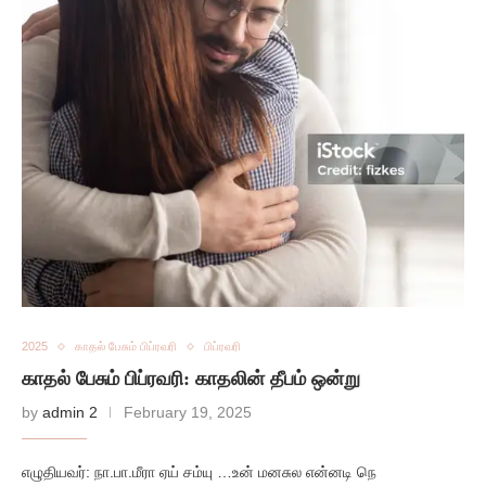
2025
காதல் பேசும் பிப்ரவரி
பிப்ரவரி
காதல் பேசும் பிப்ரவரி: காதலின் தீபம் ஒன்று
by
admin 2
February 19, 2025
எழுதியவர்: நா.பா.மீரா ஏய் சம்யு …உன் மனசுல என்னடி நெ