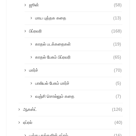
ஜூன்
(58)
மாய புத்தக கதை
(13)
பிப்ரவரி
(168)
காதல் படக்கதைகள்
(19)
காதல் பேசும் பிப்ரவரி
(65)
மார்ச்
(70)
பாலியல் பேசும் மார்ச்
(5)
வஞ்சி சொல்லும் கதை
(7)
ஆகஸ்ட்
(126)
ஏப்ரல்
(40)
பஞ்சபூதங்களின் ஏப்ரல்
(16)