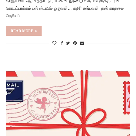
எழுதியவர்: ஆர் சத்திய நாராயணன் இரண்டு வருடங்களுக்கு முன்
கோடம்பாக்கம் பஸ் ஸ்டாபில் ஒருவன்… கதிர் என்பவன் தன் காதலை
தெரியப்…
READ MORE