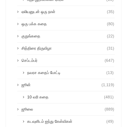
ஏலியனுடன் ஒரு நாள்
(35)
ஒரு பக்க கதை
(80)
குறுங்கதை
(22)
சித்திரை திருவிழா
(31)
செப்டம்பர்
(647)
நவரச கதைப் போட்டி
(13)
ஜூன்
(1,119)
10 வரி கதை
(481)
ஜூலை
(889)
கடவுளிடம் ஐந்து கேள்விகள்
(49)