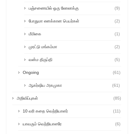
பஞ்சணையில் ஒரு லோலாக்கு
(9)
போதுமா எனக்கான பெயர்கள்
(2)
மீமிகை
(1)
முரட்டு மங்கம்மா
(2)
வன்ம திருப்தி
(5)
Ongoing
(61)
ஆகர்ஷிய அகமுகா
(61)
அறிவிப்புகள்
(85)
10 வரி கதை வெற்றியாளர்
(11)
யாவரும் வெற்றியாளரே
(6)