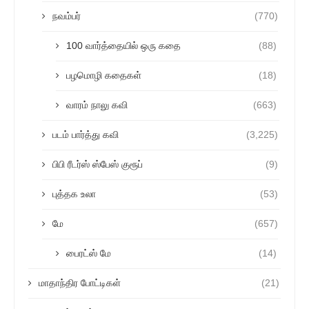
நவம்பர்
(770)
100 வார்த்தையில் ஒரு கதை
(88)
பழமொழி கதைகள்
(18)
வாரம் நாலு கவி
(663)
படம் பார்த்து கவி
(3,225)
பிபி ரீடர்ஸ் ஸ்பேஸ் குரூப்
(9)
புத்தக உலா
(53)
மே
(657)
பைரட்ஸ் மே
(14)
மாதாந்திர போட்டிகள்
(21)