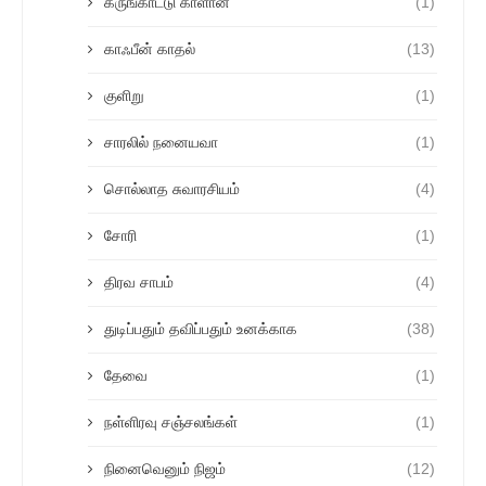
கருங்காட்டு காளான்
(1)
காஃபீன் காதல்
(13)
குளிறு
(1)
சாரலில் நனையவா
(1)
சொல்லாத சுவாரசியம்
(4)
சோரி
(1)
திரவ சாபம்
(4)
துடிப்பதும் தவிப்பதும் உனக்காக
(38)
தேவை
(1)
நள்ளிரவு சஞ்சலங்கள்
(1)
நினைவெனும் நிஜம்
(12)