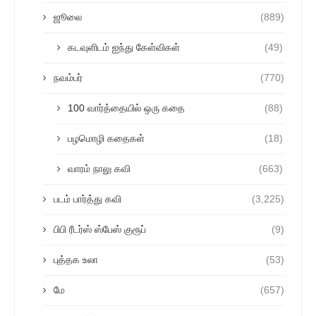
ஜூலை
(889)
கடவுளிடம் ஐந்து கேள்விகள்
(49)
நவம்பர்
(770)
100 வார்த்தையில் ஒரு கதை
(88)
பழமொழி கதைகள்
(18)
வாரம் நாலு கவி
(663)
படம் பார்த்து கவி
(3,225)
பிபி ரீடர்ஸ் ஸ்பேஸ் குரூப்
(9)
புத்தக உலா
(53)
மே
(657)