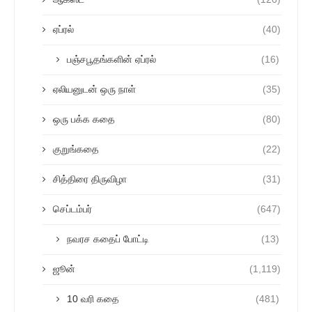
ஏப்ரல்
(40)
பஞ்சபூதங்களின் ஏப்ரல்
(16)
ஏலியனுடன் ஒரு நாள்
(35)
ஒரு பக்க கதை
(80)
குறுங்கதை
(22)
சித்திரை திருவிழா
(31)
செப்டம்பர்
(647)
நவரச கதைப் போட்டி
(13)
ஜூன்
(1,119)
10 வரி கதை
(481)