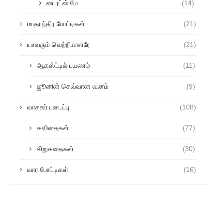
பைரட்ஸ் மே
(14)
மாதாந்திர போட்டிகள்
(21)
யாவரும் வெற்றியாளரே
(21)
ஆகஸ்ட்டில் பயணம்
(11)
ஜூனின் செவ்வான வனம்
(9)
வாசகர் படைப்பு
(108)
கவிதைகள்
(77)
சிறுகதைகள்
(30)
வார போட்டிகள்
(16)