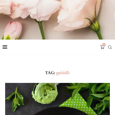
0
TAG:
ஐஸ்க்ரீம்