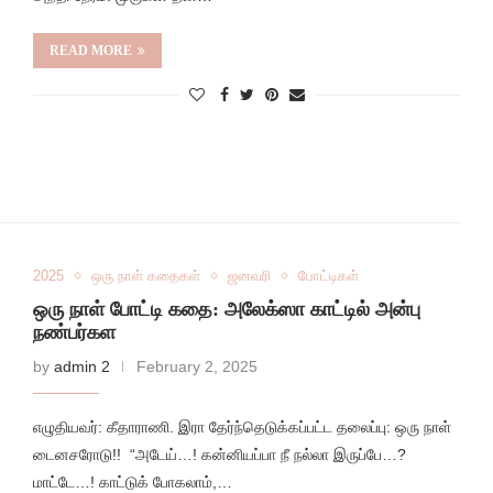
READ MORE
2025
ஒரு நாள் கதைகள்
ஜனவரி
போட்டிகள்
ஒரு நாள் போட்டி கதை: அலேக்ஸா காட்டில் அன்பு
நண்பர்கள
by
admin 2
February 2, 2025
எழுதியவர்: கீதாராணி. இரா தேர்ந்தெடுக்கப்பட்ட தலைப்பு: ஒரு நாள்
டைனசரோடு!! “அடேய்…! கன்னியப்பா நீ நல்லா இருப்பே…?
மாட்டே…! காட்டுக் போகலாம்,…