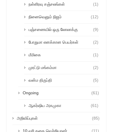
நள்ளிரவு சஞ்சலங்கள்
(1)
நினைவெனும் நிஜம்
(12)
பஞ்சணையில் ஒரு லோலாக்கு
(9)
போதுமா எனக்கான பெயர்கள்
(2)
மீமிகை
(1)
முரட்டு மங்கம்மா
(2)
வன்ம திருப்தி
(5)
Ongoing
(61)
ஆகர்ஷிய அகமுகா
(61)
அறிவிப்புகள்
(85)
10 வரி கதை வெற்றியாளர்
(11)