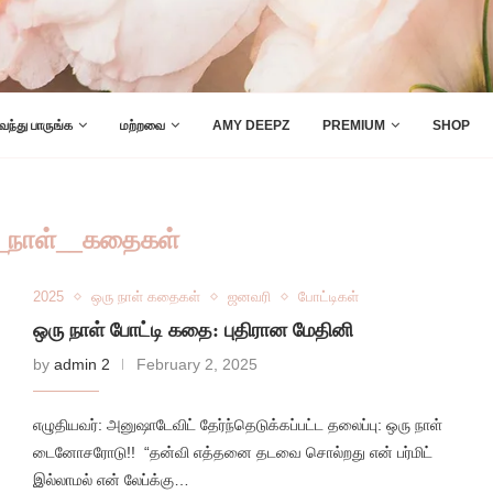
 வந்து பாருங்க
மற்றவை
AMY DEEPZ
PREMIUM
SHOP
_நாள்__கதைகள்
2025
ஒரு நாள் கதைகள்
ஜனவரி
போட்டிகள்
ஒரு நாள் போட்டி கதை: புதிரான மேதினி
by
admin 2
February 2, 2025
எழுதியவர்: அனுஷாடேவிட் தேர்ந்தெடுக்கப்பட்ட தலைப்பு: ஒரு நாள்
டைனோசரோடு!! “தன்வி எத்தனை தடவை சொல்றது என் பர்மிட்
இல்லாமல் என் லேப்க்கு…