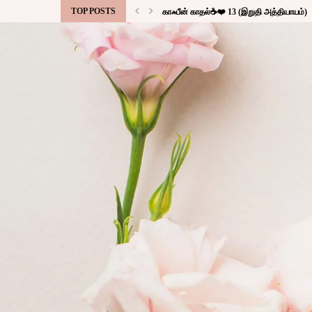
TOP POSTS
காஃபீன் காதல்☕❤️ 13 (இறுதி அத்தியாயம்)