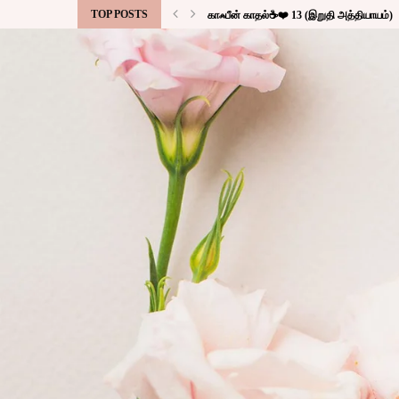
TOP POSTS
காஃபீன் காதல்☕❤️ 13 (இறுதி அத்தியாயம்)