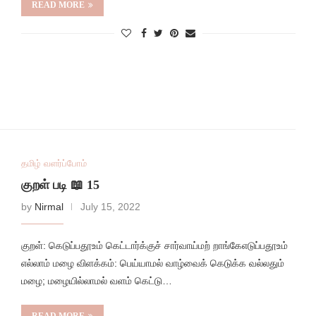
READ MORE
தமிழ் வளர்ப்போம்
குறள் படி 📖 15
by
Nirmal
July 15, 2022
குறள்: கெடுப்பதூஉம் கெட்டார்க்குச் சார்வாய்மற் றாங்கேஎடுப்பதூஉம்
எல்லாம் மழை விளக்கம்: பெய்யாமல் வாழ்வைக் கெடுக்க வல்லதும்
மழை; மழையில்லாமல் வளம் கெட்டு…