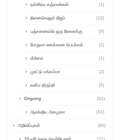
நள்ளிரவு சஞ்சலங்கள்
(1)
நினைவெனும் நிஜம்
(12)
பஞ்சணையில் ஒரு லோலாக்கு
(9)
போதுமா எனக்கான பெயர்கள்
(2)
மீமிகை
(1)
முரட்டு மங்கம்மா
(2)
வன்ம திருப்தி
(5)
Ongoing
(61)
ஆகர்ஷிய அகமுகா
(61)
அறிவிப்புகள்
(85)
10 வரி கதை வெற்றியாளர்
(11)