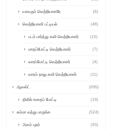
யாவரும் வெற்றியாளரே
(6)
வெற்றியாளர் பட்டியல்
(48)
படம் பார்த்து கவி வெற்றியாளர்
(15)
மாதப்போட்டி வெற்றியாளர்
(7)
வாரப்போட்டி வெற்றியாளர்
(4)
வாரம் நாலு கவி வெற்றியாளர்
(11)
ஆகஸ்ட்
(695)
திகில் கதைப் போட்டி
(19)
சும்மா வந்து பாருங்க
(524)
அகம் புறம்
(93)