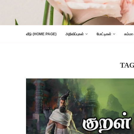
வீடு (HOME PAGE)
அறிவிப்புகள்
போட்டிகள்
சும்மா
TA