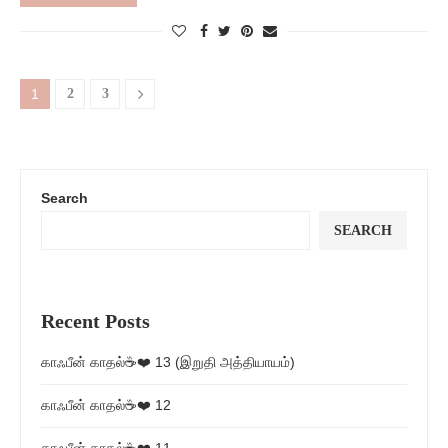
1
2
3
Search
SEARCH
Recent Posts
காஃபீன் காதல்☕❤️ 13 (இறுதி அத்தியாயம்)
காஃபீன் காதல்☕❤️ 12