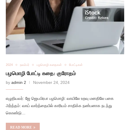
2024
நவம்பர்
பழமொழி கதைகள்
போட்டிகள்
பழமொழி போட்டி கதை: குரோதம்
by
admin 2
November 24, 2024
எழுதியவர்: ஜே ஜெயபிரபா பழமொழி: வாயிலே உறவு மனதிலே பகை
அர்த்தம்: வாய் வார்த்தையில் காரியம் சாதிக்க நண்பனாக நடந்து
கொண்டு…
READ MORE