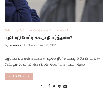
2024
நவம்பர்
பழமொழி கதைகள்
போட்டிகள்
பழமொழி போட்டி கதை: நீ பார்த்தாயா?
by
admin 2
November 30, 2024
எழுதியவர்: வாசவி சாமிநாதன் பழமொழி: “ காண்பதும் பொய்; காதால்
கேட்பதும் பொய்; தீர விசாரிப்பதே மெய்” பாலா, மாலா, ஹேமா…
READ MORE