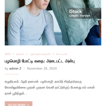
2024
நவம்பர்
பழமொழி கதைகள்
போட்டிகள்
பழமொழி போட்டி கதை: அடைபட்ட அன்பு
by
admin 2
November 26, 2024
எழுதியவர்: ஆதி தனபால் பழமொழி: தாயிற் சிறந்ததொரு
கோவிலுமில்லை முதன் முதலா வெளி நாட்டுக்குப் போனது எம் மகன்
தான் பூரித்துக்…
READ MORE