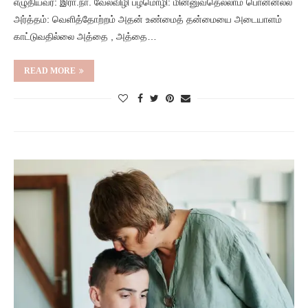
எழுதியவர்: இரா.நா. வேல்விழி பழமொழி: மின்னுவதெல்லாம் பொன்னல்ல
அர்த்தம்: வெளித்தோற்றம் அதன் உண்மைத் தன்மையை அடையாளம்
காட்டுவதில்லை அத்தை , அத்தை…
READ MORE