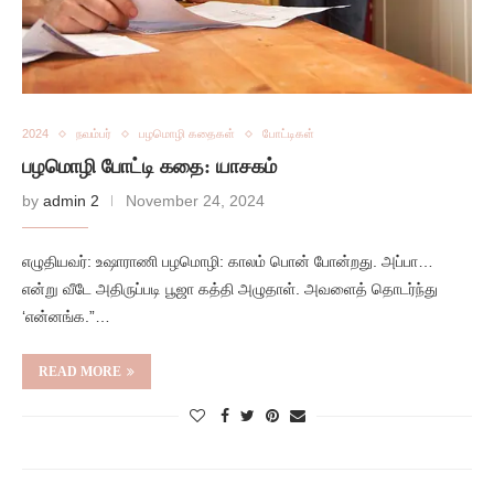
2024
நவம்பர்
பழமொழி கதைகள்
போட்டிகள்
பழமொழி போட்டி கதை: யாசகம்
by
admin 2
November 24, 2024
எழுதியவர்: உஷாராணி பழமொழி: காலம் பொன் போன்றது. அப்பா…
என்று வீடே அதிருப்படி பூஜா கத்தி அழுதாள். அவளைத் தொடர்ந்து
‘என்னங்க.”…
READ MORE