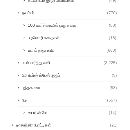
கடவுளிடம் ஐந்து கேள்விகள்
(49)
நவம்பர்
(770)
100 வார்த்தையில் ஒரு கதை
(88)
பழமொழி கதைகள்
(18)
வாரம் நாலு கவி
(663)
படம் பார்த்து கவி
(3,225)
பிபி ரீடர்ஸ் ஸ்பேஸ் குரூப்
(9)
புத்தக உலா
(53)
மே
(657)
பைரட்ஸ் மே
(14)
மாதாந்திர போட்டிகள்
(21)