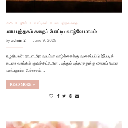
2025
ஜூன்
போட்டிகள்
மாய புத்தக கதை
மாய புத்தகம் கதைப் போட்டி: வாழ்வே மாயம்
by
admin 2
June 9, 2025
எழுதியவர்: நா.பா.மீரா ஆடம்பர வாழ்க்கைக்கு ஆசைப்பட்டு இப்படிக்
கடனா வாங்கிக் குவிச்சிட்டேனே . பத்தும் பத்தாததுக்கு வீணாப் போன
நண்பனுங்க பேச்சைக்…
READ MORE