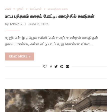
2025
ஜூன்
போட்டிகள்
மாய புத்தக கதை
மாய புத்தகம் கதைப் போட்டி: காலத்தில் சுவடுகள்
by
admin 2
June 3, 2025
எழுதியவர்: இ டி.ஹேமமாலினி “அம்மா அம்மா என்றாள் மாலதி தன்
தாயை.. “என்னடி என்ன வீட்டு பாடம் எழுத சொன்னா எப்போ…
READ MORE