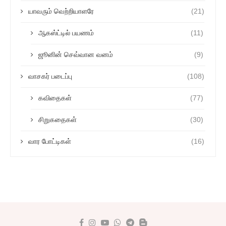
யாவரும் வெற்றியாளரே
(21)
ஆகஸ்ட்டில் பயணம்
(11)
ஜூனின் செவ்வான வனம்
(9)
வாசகர் படைப்பு
(108)
கவிதைகள்
(77)
சிறுகதைகள்
(30)
வார போட்டிகள்
(16)