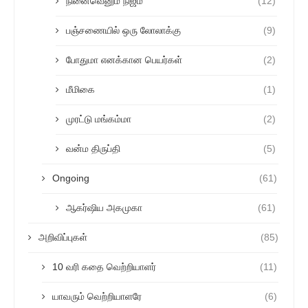
நினைவெனும் நிஜம்
(12)
பஞ்சணையில் ஒரு லோலாக்கு
(9)
போதுமா எனக்கான பெயர்கள்
(2)
மீமிகை
(1)
முரட்டு மங்கம்மா
(2)
வன்ம திருப்தி
(5)
Ongoing
(61)
ஆகர்ஷிய அகமுகா
(61)
அறிவிப்புகள்
(85)
10 வரி கதை வெற்றியாளர்
(11)
யாவரும் வெற்றியாளரே
(6)