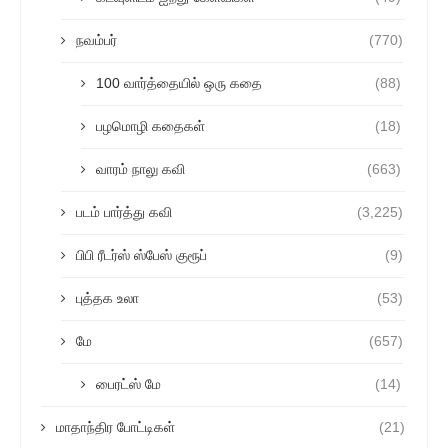
நவம்பர்
(770)
100 வார்த்தையில் ஒரு கதை
(88)
பழமொழி கதைகள்
(18)
வாரம் நாலு கவி
(663)
படம் பார்த்து கவி
(3,225)
பிபி ரீடர்ஸ் ஸ்பேஸ் குரூப்
(9)
புத்தக உலா
(53)
மே
(657)
பைரட்ஸ் மே
(14)
மாதாந்திர போட்டிகள்
(21)