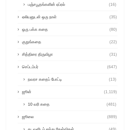
பஞ்சபூதங்களின் ஏப்ரல்
(16)
ஏலியனுடன் ஒரு நாள்
(35)
ஒரு பக்க கதை
(80)
குறுங்கதை
(22)
சித்திரை திருவிழா
(31)
செப்டம்பர்
(647)
நவரச கதைப் போட்டி
(13)
ஜூன்
(1,119)
10 வரி கதை
(481)
ஜூலை
(889)
கடவுளிடம் ஐந்து கேள்விகள்
(49)