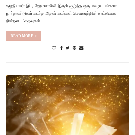
எழுதியவர்: இ டி.ஹேமமாலினி இருள் சூழ்ந்த ஒரு பழைய பங்களா.
நூற்றாண்டுகள் கடந்த அதன் சுவர்கள் மௌனத்தின் சாட்சியாக
நின்றன. “கதவுகள்…
READ MORE