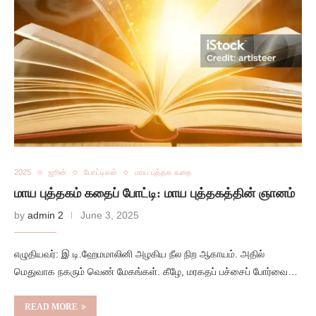
2025
ஜூன்
போட்டிகள்
மாய புத்தக கதை
மாய புத்தகம் கதைப் போட்டி: மாய புத்தகத்தின் ஞானம்
by
admin 2
June 3, 2025
எழுதியவர்: இ டி.ஹேமமாலினி அழகிய நீல நிற ஆகாயம். அதில்
மெதுவாக நகரும் வெண் மேகங்கள். கீழே, மரகதப் பச்சைப் போர்வை…
READ MORE