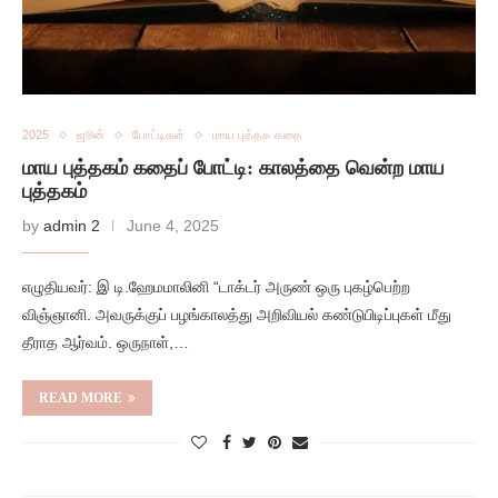
2025
ஜூன்
போட்டிகள்
மாய புத்தக கதை
மாய புத்தகம் கதைப் போட்டி: காலத்தை வென்ற மாய
புத்தகம்
by
admin 2
June 4, 2025
எழுதியவர்: இ டி.ஹேமமாலினி “டாக்டர் அருண் ஒரு புகழ்பெற்ற
விஞ்ஞானி. அவருக்குப் பழங்காலத்து அறிவியல் கண்டுபிடிப்புகள் மீது
தீராத ஆர்வம். ஒருநாள்,…
READ MORE