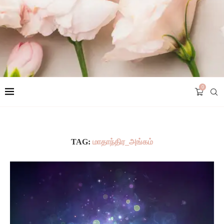
0
TAG:
மாதாந்திர_அங்கம்