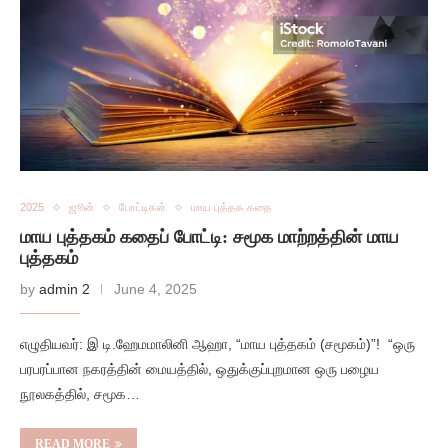
2025
ஜூன்
போட்டிகள்
மாய புத்தக கதை
மாய புத்தகம் கதைப் போட்டி: சமூக மாற்றத்தின் மாய
புத்தகம்
by
admin 2
June 4, 2025
எழுதியவர்: இ டி.ஹேமமாலினி ஆஹா, “மாய புத்தகம் (சமூகம்)”! “ஒரு
பரபரப்பான நகரத்தின் மையத்தில், ஒதுக்குப்புறமான ஒரு பழைய
நூலகத்தில், சமூக…
READ MORE