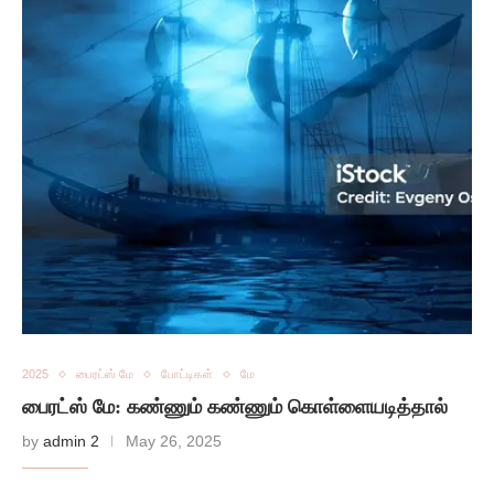
2025
பைரட்ஸ் மே
போட்டிகள்
மே
பைரட்ஸ் மே: கண்ணும் கண்ணும் கொள்ளையடித்தால்
by
admin 2
May 26, 2025