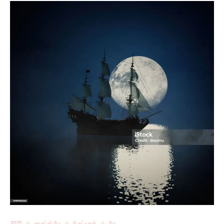
2025
பைரட்ஸ் மே
போட்டிகள்
மே