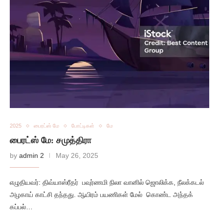
2025
பைரட்ஸ் மே
போட்டிகள்
மே
பைரட்ஸ் மே: சமுத்திரா
by
admin 2
May 26, 2025
எழுதியவர்: திவ்யாஸ்ரீதர் பவுர்ணமி நிலா வானில் ஜொலிக்க, நீலக்கடல்
அழகாய் காட்சி தந்தது. ஆயிரம் பயணிகள் மேல் கொண்ட அந்தக்
கப்பல்…