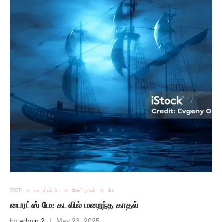
2025
பைரட்ஸ் மே
போட்டிகள்
மே
பைரட்ஸ் மே: கடலில் மறைந்த காதல்
by
admin 2
May 23, 2025