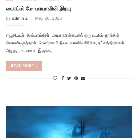
பைரட்ஸ் மே: மாயாவின் இரவு
by
admin 2
May 26, 2025
எழுதியவர்: திவ்யாஸ்ரீதர் மாயா நடுக்கடலில் ஒரு படகில் தூங்கிக்
கொண்டிருந்தாள். பௌர்ணமி நிலவு வானில் சிரிக்க, நட்சத்திரங்கள்
அதற்கு காவலாய் இருக்க,…
READ MORE