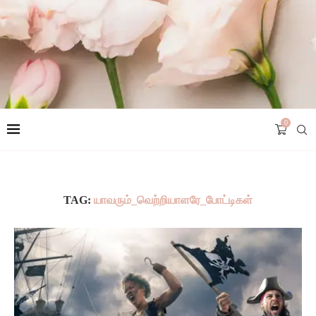
0
TAG:
யாவரும்_வெற்றியாளரே_போட்டிகள்