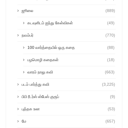
ஜூலை
(889)
கடவுளிடம் ஐந்து கேள்விகள்
(49)
நவம்பர்
(770)
100 வார்த்தையில் ஒரு கதை
(88)
பழமொழி கதைகள்
(18)
வாரம் நாலு கவி
(663)
படம் பார்த்து கவி
(3,225)
பிபி ரீடர்ஸ் ஸ்பேஸ் குரூப்
(9)
புத்தக உலா
(53)
மே
(657)