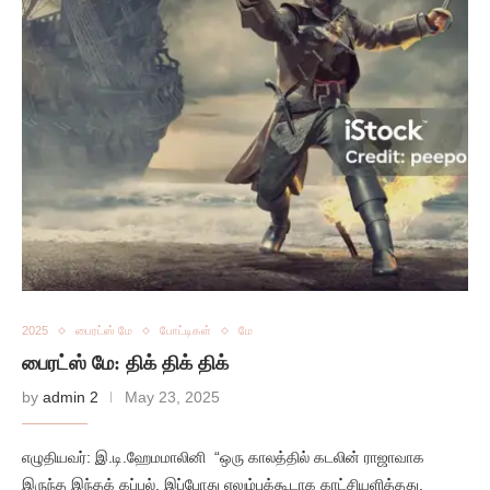
2025
பைரட்ஸ் மே
போட்டிகள்
மே
பைரட்ஸ் மே: திக் திக் திக்
by
admin 2
May 23, 2025
எழுதியவர்: இ.டி.ஹேமமாலினி “ஒரு காலத்தில் கடலின் ராஜாவாக
இருந்த இந்தக் கப்பல், இப்போது எலும்புக்கூடாக காட்சியளித்தது.