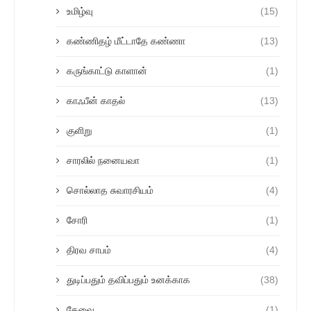
உமிழ்வு
(15)
கண்ணிதழ் மீட்டாதே கண்ணா
(13)
கருங்காட்டு காளான்
(1)
காஃபீன் காதல்
(13)
குளிறு
(1)
சாரலில் நனையவா
(1)
சொல்லாத சுவாரசியம்
(4)
சோரி
(1)
திரவ சாபம்
(4)
துடிப்பதும் தவிப்பதும் உனக்காக
(38)
தேவை
(1)