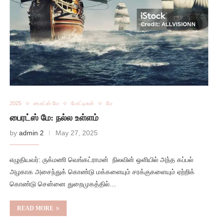
2025
பைரட்ஸ் மே
போட்டிகள்
மே
பைரட்ஸ் மே: நல்ல உள்ளம்
by
admin 2
May 27, 2025
எழுதியவர்: ருக்மணி வெங்கட்ராமன் நிலவின் ஒளியில் அந்த கப்பல்
அழகாக அசைந்துக் கொண்டு மக்களையும் சரக்குகளையும் ஏற்றிக்
கொண்டு சென்னை துறைமுகத்தில்…
READ MORE