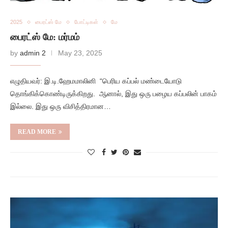
2025
பைரட்ஸ் மே
போட்டிகள்
மே
பைரட்ஸ் மே: மர்மம்
by
admin 2
May 23, 2025
எழுதியவர்: இ.டி.ஹேமமாலினி “பெரிய கப்பல் மண்டையோடு
தொங்கிக்கொண்டிருக்கிறது. ஆனால், இது ஒரு பழைய கப்பலின் பாகம்
இல்லை. இது ஒரு விசித்திரமான…
READ MORE