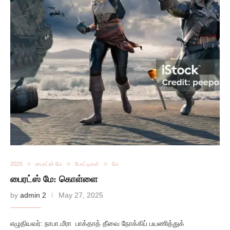
2025
பைரட்ஸ் மே
போட்டிகள்
மே
பைரட்ஸ் மே: கொள்ளை
by
admin 2
May 27, 2025
எழுதியவர்: நாபா.மீரா பாக்தாத் தீவை நோக்கிப் பயணித்துக்