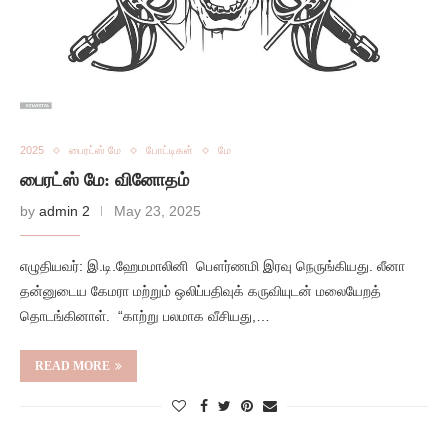
2025
பைரட்ஸ் மே
போட்டிகள்
மே
பைரட்ஸ் மே: வினோதம்
by
admin 2
May 23, 2025
எழுதியவர்: இ.டி.ஹேமமாலினி பௌர்ணமி இரவு நெருங்கியது. லீனா
தன்னுடைய கேமரா மற்றும் ஒலிப்பதிவுக் கருவியுடன் மலையேறத்
தொடங்கினாள். “காற்று பலமாக வீசியது,…
READ MORE