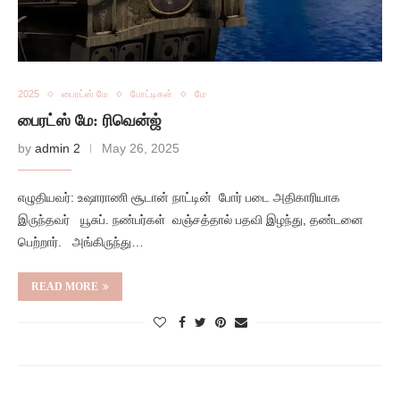
2025
பைரட்ஸ் மே
போட்டிகள்
மே
பைரட்ஸ் மே: ரிவென்ஜ்
by
admin 2
May 26, 2025
எழுதியவர்: உஷாராணி சூடான் நாட்டின் போர் படை அதிகாரியாக
இருந்தவர் யூசுப். நண்பர்கள் வஞ்சத்தால் பதவி இழந்து, தண்டனை
பெற்றார். அங்கிருந்து…
READ MORE