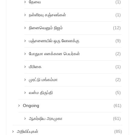
தேவை
(1)
நள்ளிரவு சஞ்சலங்கள்
(1)
நினைவெனும் நிஜம்
(12)
பஞ்சணையில் ஒரு லோலாக்கு
(9)
போதுமா எனக்கான பெயர்கள்
(2)
மீமிகை
(1)
முரட்டு மங்கம்மா
(2)
வன்ம திருப்தி
(5)
Ongoing
(61)
ஆகர்ஷிய அகமுகா
(61)
அறிவிப்புகள்
(85)