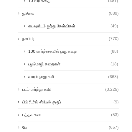
10 வரி கதை
(481)
ஜூலை
(889)
கடவுளிடம் ஐந்து கேள்விகள்
(49)
நவம்பர்
(770)
100 வார்த்தையில் ஒரு கதை
(88)
பழமொழி கதைகள்
(18)
வாரம் நாலு கவி
(663)
படம் பார்த்து கவி
(3,225)
பிபி ரீடர்ஸ் ஸ்பேஸ் குரூப்
(9)
புத்தக உலா
(53)
மே
(657)