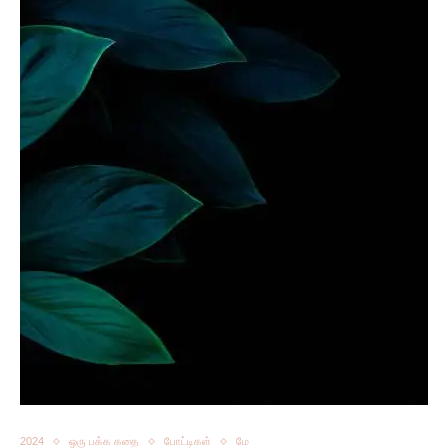
2024
ஒரு பக்க கதை
போட்டிகள்
மே