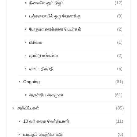
நினைவெனும் நிஜம்
(12)
பஞ்சணையில் ஒரு லோலாக்கு
(9)
போதுமா எனக்கான பெயர்கள்
(2)
மீமிகை
(1)
முரட்டு மங்கம்மா
(2)
வன்ம திருப்தி
(5)
Ongoing
(61)
ஆகர்ஷிய அகமுகா
(61)
அறிவிப்புகள்
(85)
10 வரி கதை வெற்றியாளர்
(11)
யாவரும் வெற்றியாளரே
(6)