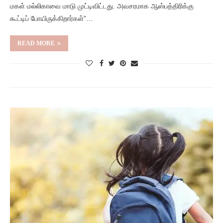
மகள் மல்லிகாவை மாடு முட்டிவிட்டது. அவசரமாக ஆஸ்பத்திரிக்கு
கூட்டிப் போயிருக்கிறார்கள்”…
READ MORE