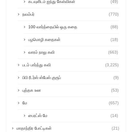
கடவுளிடம் ஐந்து கேள்விகள்
(49)
நவம்பர்
(770)
100 வார்த்தையில் ஒரு கதை
(88)
பழமொழி கதைகள்
(18)
வாரம் நாலு கவி
(663)
படம் பார்த்து கவி
(3,225)
பிபி ரீடர்ஸ் ஸ்பேஸ் குரூப்
(9)
புத்தக உலா
(53)
மே
(657)
பைரட்ஸ் மே
(14)
மாதாந்திர போட்டிகள்
(21)