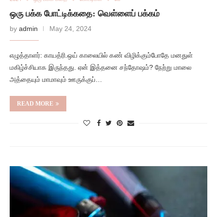
ஒரு பக்க போட்டிக்கதை: வெள்ளைப் பக்கம்
by
admin
May 24, 2024
எழுத்தாளர்: காயத்ரி.ஒய் காலையில் கண் விழிக்கும்போதே மனதுள்
மகிழ்ச்சியாக இருந்தது. ஏன் இத்தனை சந்தோஷம்? நேற்று மாலை
அத்தையும் மாமாவும் ஊருக்குப்…
READ MORE