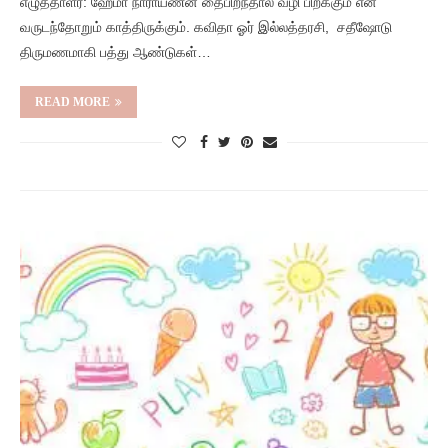
எழுத்தாளர்: ஹேமா நாராயணன் தைபிறந்தால் வழி பிறக்கும் என
வருடந்தோறும் காத்திருக்கும். கவிதா ஓர் இல்லத்தரசி, சதீஷோடு
திருமணமாகி பத்து ஆண்டுகள்…
READ MORE