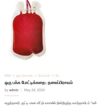
2024
ஒரு பக்க கதை
போட்டிகள்
மே
ஒரு பக்க போட்டிக்கதை: தலைப்பிரசவம்
by
admin
May 24, 2024
எழுத்தாளர்: குட்டி பாலா வீட்டு வாசலில் நின்றிருந்த வசந்தாவிடம் “உன்