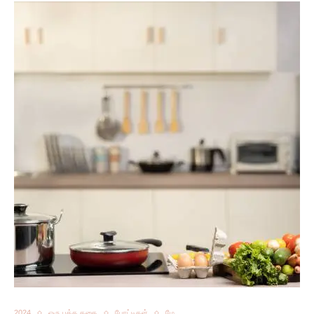
2024
ஒரு பக்க கதை
போட்டிகள்
மே