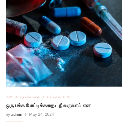
2024
ஒரு பக்க கதை
போட்டிகள்
மே
ஒரு பக்க போட்டிக்கதை: நீ வருவாய் என
by
admin
May 24, 2024