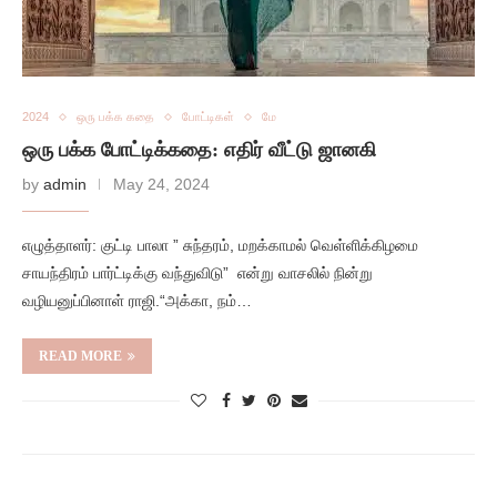
2024
ஒரு பக்க கதை
போட்டிகள்
மே
ஒரு பக்க போட்டிக்கதை: எதிர் வீட்டு ஜானகி
by
admin
May 24, 2024
எழுத்தாளர்: குட்டி பாலா ” சுந்தரம், மறக்காமல் வெள்ளிக்கிழமை
சாயந்திரம் பார்ட்டிக்கு வந்துவிடு” என்று வாசலில் நின்று
வழியனுப்பினாள் ராஜி.“அக்கா, நம்…
READ MORE