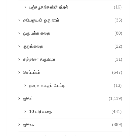
பஞ்சபூதங்களின் ஏப்ரல்
(16)
ஏலியனுடன் ஒரு நாள்
(35)
ஒரு பக்க கதை
(80)
குறுங்கதை
(22)
சித்திரை திருவிழா
(31)
செப்டம்பர்
(647)
நவரச கதைப் போட்டி
(13)
ஜூன்
(1,119)
10 வரி கதை
(481)
ஜூலை
(889)