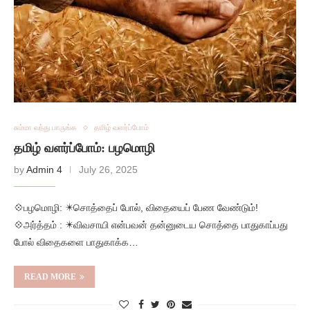
சும்மா வந்து பாருங்க
தமிழ் வளர்ப்போம்
தமிழ் வளர்ப்போம்: பழமொழி
by
Admin 4
July 26, 2025
💠பழமொழி: ✴️சொத்தைப் போல், விதையைப் பேண வேண்டும்!
💠அர்த்தம் : ✴️விவசாயி என்பவன் தன்னுடைய சொத்தை பாதுகாப்பது
போல் விதைகளை பாதுகாக்க…
READ MORE