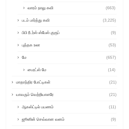
வாரம் நாலு கவி
(663)
படம் பார்த்து கவி
(3,225)
பிபி ரீடர்ஸ் ஸ்பேஸ் குரூப்
(9)
புத்தக உலா
(53)
மே
(657)
பைரட்ஸ் மே
(14)
மாதாந்திர போட்டிகள்
(21)
யாவரும் வெற்றியாளரே
(21)
ஆகஸ்ட்டில் பயணம்
(11)
ஜூனின் செவ்வான வனம்
(9)