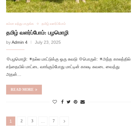
சும்மா வந்து பாருங்க
தமிழ் வளர்ப்போம்
தமிழ் வளர்ப்போம்: பழமொழி
by
Admin 4
July 23, 2025
💠பழமொழி: ✴️நல்ல மாட்டுக்கு ஒரு சுவடு 💠பொருள்: ✴️அந்த காலத்தில்
சந்தையில் மாட்டை வாங்கும்போது மாட்டின் காலடி சுவடை வைத்து
அதன்…
READ MORE
1
2
3
…
7