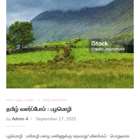
சும்மா வந்து பாருங்க
தமிழ் வளர்ப்போம்
தமிழ் வளர்ப்போம் : பழமொழி
by
Admin 4
September 17, 2025
பழமொழி : மார்கழி மழை மண்ணுக்கு உதவாது! விளக்கம் : பொதுவாக