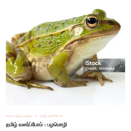
சும்மா வந்து பாருங்க
தமிழ் வளர்ப்போம்
தமிழ் வளர்ப்போம் : பழமொழி