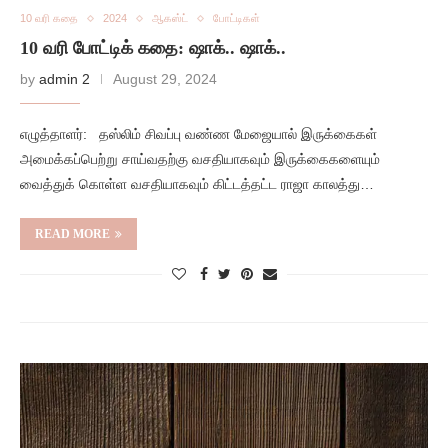
10 வரி கதை
2024
ஆகஸ்ட்
போட்டிகள்
10 வரி போட்டிக் கதை: ஷாக்.. ஷாக்..
by
admin 2
August 29, 2024
எழுத்தாளர்: தஸ்லிம் சிவப்பு வண்ண மேஜையால் இருக்கைகள்
அமைக்கப்பெற்று சாய்வதற்கு வசதியாகவும் இருக்கைகளையும்
வைத்துக் கொள்ள வசதியாகவும் கிட்டத்தட்ட ராஜா காலத்து…
READ MORE