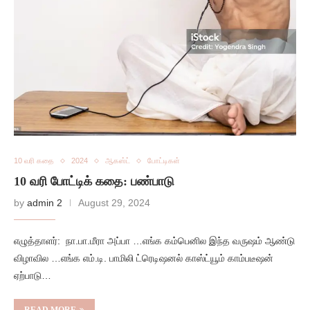
10 வரி கதை
2024
ஆகஸ்ட்
போட்டிகள்
10 வரி போட்டிக் கதை: பண்பாடு
by
admin 2
August 29, 2024
எழுத்தாளர்: நா.பா.மீரா அப்பா …எங்க கம்பெனில இந்த வருஷம் ஆண்டு
விழாவில …எங்க எம்.டி. பாமிலி ட்ரெடிஷனல் காஸ்ட்யூம் காம்படீஷன்
ஏற்பாடு…