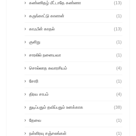
கண்ணிதழ் மீட்டாதே கண்ணா
(13)
கருங்காட்டு காளான்
(1)
காஃபீன் காதல்
(13)
குளிறு
(1)
சாரலில் நனையவா
(1)
சொல்லாத சுவாரசியம்
(4)
சோரி
(1)
திரவ சாபம்
(4)
துடிப்பதும் தவிப்பதும் உனக்காக
(38)
தேவை
(1)
நள்ளிரவு சஞ்சலங்கள்
(1)