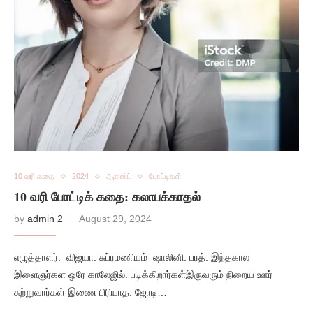
10 வரி கதை
2024
ஆகஸ்ட்
போட்டிகள்
10 வரி போட்டிக் கதை: கலாபக்காதல்
by
admin 2
August 29, 2024
எழுத்தாளர்: விஜயா. சுப்ரமணியம் ஷாலினி. பரத்‌. ‌இந்தகால
இளைஞர்கள ‌ஒரே காலேஜில். ‌படிக்கிறார்கள்இருவரும் நிறைய ஊர்
சுற்றுவார்கள் இணை பிரியாத‌. ஜோடி…