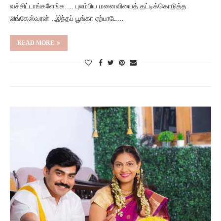
வச்சிட்டாங்களேங்க…. புலம்பிய மனைவியைத் தட்டிக்கொடுத்த
லிங்கேஸ்வரன் ..இந்தப் பூங்கா ஏற்பாடே…
READ MORE