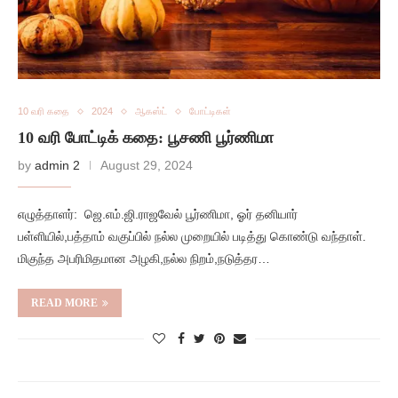
10 வரி கதை
2024
ஆகஸ்ட்
போட்டிகள்
10 வரி போட்டிக் கதை: பூசணி பூர்ணிமா
by
admin 2
August 29, 2024
எழுத்தாளர்: ஜெ.எம்.ஜி.ராஜவேல் பூர்ணிமா, ஓர் தனியார்
பள்ளியில்,பத்தாம் வகுப்பில் நல்ல முறையில் படித்து கொண்டு வந்தாள்.
மிகுந்த அபரிமிதமான அழகி,நல்ல நிறம்,நடுத்தர…
READ MORE