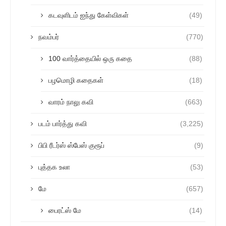
கடவுளிடம் ஐந்து கேள்விகள்
(49)
நவம்பர்
(770)
100 வார்த்தையில் ஒரு கதை
(88)
பழமொழி கதைகள்
(18)
வாரம் நாலு கவி
(663)
படம் பார்த்து கவி
(3,225)
பிபி ரீடர்ஸ் ஸ்பேஸ் குரூப்
(9)
புத்தக உலா
(53)
மே
(657)
பைரட்ஸ் மே
(14)