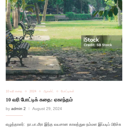
10 வரி கதை
2024
ஆகஸ்ட்
போட்டிகள்
10 வரி போட்டிக் கதை: ஏகாந்தம்
by
admin 2
August 29, 2024
எழுத்தாளர்: நா.பா.மீரா இந்த வயசான காலத்துல நம்மள இப்படிப் பிரிச்சு