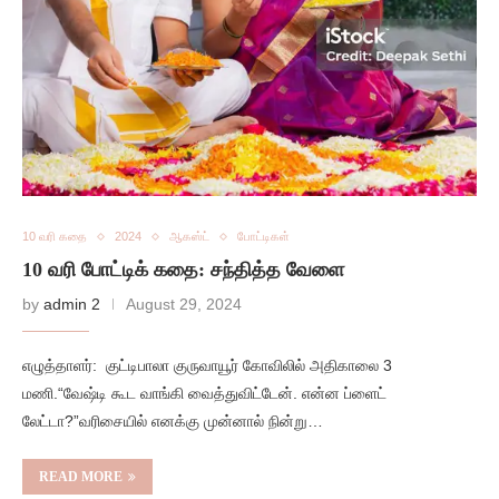
10 வரி கதை
2024
ஆகஸ்ட்
போட்டிகள்
10 வரி போட்டிக் கதை: சந்தித்த வேளை
by
admin 2
August 29, 2024
எழுத்தாளர்: குட்டிபாலா குருவாயூர் கோவிலில் அதிகாலை 3
மணி.“வேஷ்டி கூட வாங்கி வைத்துவிட்டேன். என்ன ப்ளைட்
லேட்டா?”வரிசையில் எனக்கு முன்னால் நின்று…
READ MORE