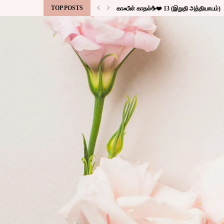
TOP POSTS
காஃபீன் காதல்☕❤️ 13 (இறுதி அத்தியாயம்)