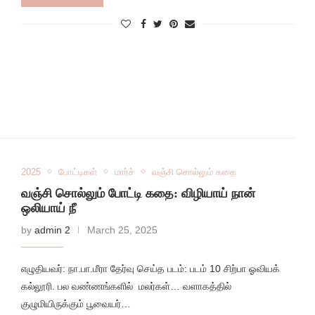
2025
போட்டிகள்
மார்ச்
வஞ்சி சொல்லும் கதை
வஞ்சி சொல்லும் போட்டி கதை: விழியாய் நான்
ஒலியாய் நீ
by
admin 2
March 25, 2025
எழுதியவர்: நா.பா.மீரா தேர்வு செய்த படம்: படம் 10 சிற்பா ஓவியக்
கல்லூரி. பல வண்ணங்களில் மலர்கள்… வளாகத்தில்
குழுமியிருக்கும் பூவையர்…