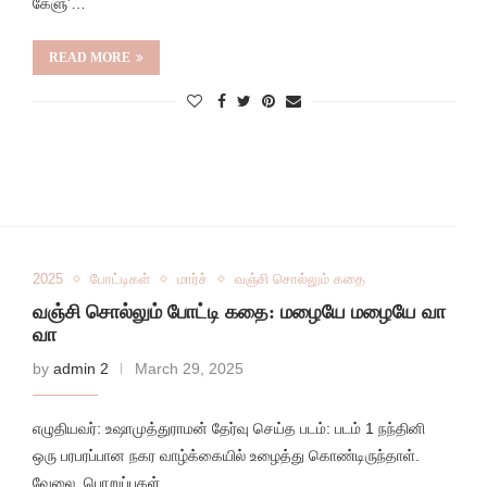
கேளு’…
READ MORE
2025
போட்டிகள்
மார்ச்
வஞ்சி சொல்லும் கதை
வஞ்சி சொல்லும் போட்டி கதை: மழையே மழையே வா
வா
by
admin 2
March 29, 2025
எழுதியவர்: உஷாமுத்துராமன் தேர்வு செய்த படம்: படம் 1 நந்தினி
ஒரு பரபரப்பான நகர வாழ்க்கையில் உழைத்து கொண்டிருந்தாள்.
வேலை, பொறுப்புகள்,…