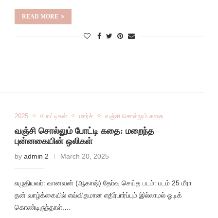
READ MORE
2025
போட்டிகள்
மார்ச்
வஞ்சி சொல்லும் கதை
வஞ்சி சொல்லும் போட்டி கதை: மறைந்த
புன்னகையின் ஒலிகள்
by
admin 2
March 20, 2025
எழுதியவர்: வானவன் (ஆகாஷ்) தேர்வு செய்த படம்: படம் 25 மீரா
தன் வாழ்க்கையில் எவ்விதமான எதிர்பார்ப்பும் இல்லாமல் ஓடிக்
கொண்டிருந்தாள்.…