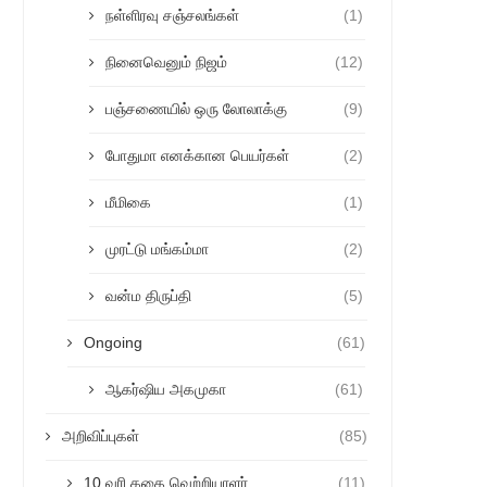
நள்ளிரவு சஞ்சலங்கள்
(1)
நினைவெனும் நிஜம்
(12)
பஞ்சணையில் ஒரு லோலாக்கு
(9)
போதுமா எனக்கான பெயர்கள்
(2)
மீமிகை
(1)
முரட்டு மங்கம்மா
(2)
வன்ம திருப்தி
(5)
Ongoing
(61)
ஆகர்ஷிய அகமுகா
(61)
அறிவிப்புகள்
(85)
10 வரி கதை வெற்றியாளர்
(11)