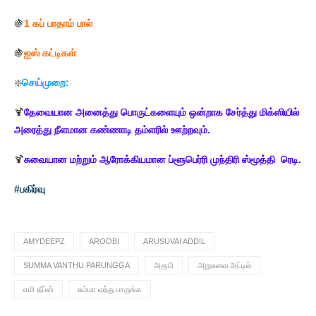
🍇
1 கப் பாதாம் பால்
🍇
ஐஸ் கட்டிகள்
❇️
செய்முறை:
🍹
தேவையான அனைத்து பொருட்களையும் ஒன்றாக சேர்த்து மிக்ஸியில்
அரைத்து நீளமான கண்ணாடி தம்ளரில் ஊற்றவும்.
🍹
சுவையான மற்றும் ஆரோக்கியமான ப்ளூபெர்ரி முந்திரி ஸ்மூத்தி ரெடி.
#பகிர்வு
AMYDEEPZ
AROOBI
ARUSUVAI ADDIL
SUMMA VANTHU PARUNGGA
அரூபி
அறுசுவை அட்டில்
எமி தீப்ஸ்
சும்மா வந்து பாருங்க