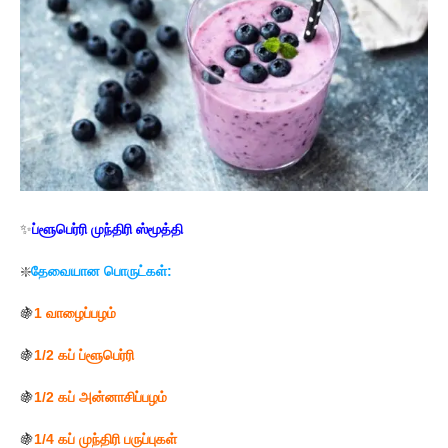
✨
ப்ளூபெர்ரி முந்திரி ஸ்மூத்தி
❇️
தேவையான பொருட்கள்:
🍇
1 வாழைப்பழம்
🍇
1/2 கப் ப்ளூபெர்ரி
🍇
1/2 கப் அன்னாசிப்பழம்
🍇
1/4 கப் முந்திரி பருப்புகள்