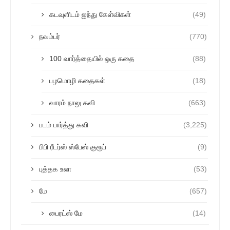
கடவுளிடம் ஐந்து கேள்விகள்
(49)
நவம்பர்
(770)
100 வார்த்தையில் ஒரு கதை
(88)
பழமொழி கதைகள்
(18)
வாரம் நாலு கவி
(663)
படம் பார்த்து கவி
(3,225)
பிபி ரீடர்ஸ் ஸ்பேஸ் குரூப்
(9)
புத்தக உலா
(53)
மே
(657)
பைரட்ஸ் மே
(14)