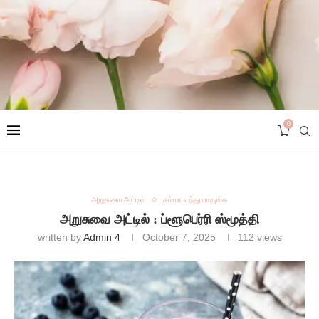
0
அறுசுவை அட்டில்
சும்மா வந்து பாருங்க
அறுசுவை அட்டில் : ப்ளூபெர்ரி ஸ்மூத்தி
written by
Admin 4
October 7, 2025
112
views