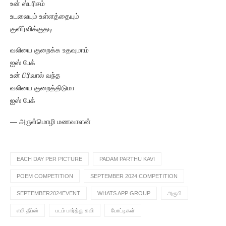
உன் ஸ்பரிசம்
உடலையும் உள்ளத்தையும்
குளிர்விக்குதடி
வலியை குறைக்க உதவுமாம்
ஐஸ் பேக்
உன் பிரிவால் வந்த
வலியை குறைத்திடுமா
ஐஸ் பேக்
— அருள்மொழி மணவாளன்
EACH DAY PER PICTURE
PADAM PARTHU KAVI
POEM COMPETITION
SEPTEMBER 2024 COMPETITION
SEPTEMBER2024EVENT
WHATS APP GROUP
அரூபி
எமி தீப்ஸ்
படம் பார்த்து கவி
போட்டிகள்