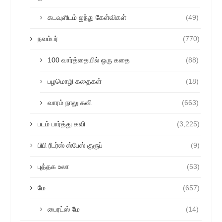
கடவுளிடம் ஐந்து கேள்விகள்
(49)
நவம்பர்
(770)
100 வார்த்தையில் ஒரு கதை
(88)
பழமொழி கதைகள்
(18)
வாரம் நாலு கவி
(663)
படம் பார்த்து கவி
(3,225)
பிபி ரீடர்ஸ் ஸ்பேஸ் குரூப்
(9)
புத்தக உலா
(53)
மே
(657)
பைரட்ஸ் மே
(14)