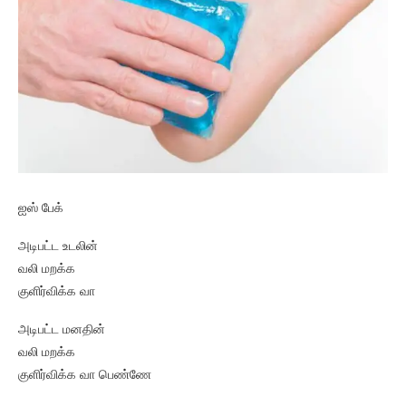
ஐஸ் பேக்
அடிபட்ட உடலின்
வலி மறக்க
குளிர்விக்க வா
அடிபட்ட மனதின்
வலி மறக்க
குளிர்விக்க வா பெண்ணே