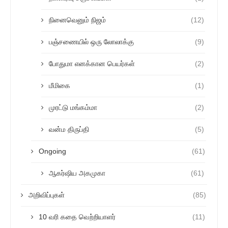
நினைவெனும் நிஜம்
(12)
பஞ்சணையில் ஒரு லோலாக்கு
(9)
போதுமா எனக்கான பெயர்கள்
(2)
மீமிகை
(1)
முரட்டு மங்கம்மா
(2)
வன்ம திருப்தி
(5)
Ongoing
(61)
ஆகர்ஷிய அகமுகா
(61)
அறிவிப்புகள்
(85)
10 வரி கதை வெற்றியாளர்
(11)