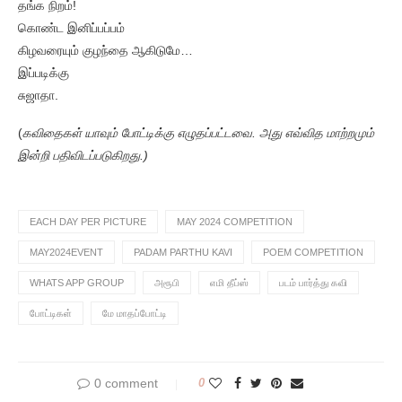
தங்க நிறம்!
கொண்ட இனிப்பப்பம்
கிழவரையும் குழந்தை ஆகிடுமே…
இப்படிக்கு
சுஜாதா.
(
கவிதைகள் யாவும் போட்டிக்கு எழுதப்பட்டவை. அது எவ்வித மாற்றமும்
இன்றி பதிவிடப்படுகிறது.)
EACH DAY PER PICTURE
MAY 2024 COMPETITION
MAY2024EVENT
PADAM PARTHU KAVI
POEM COMPETITION
WHATS APP GROUP
அரூபி
எமி தீப்ஸ்
படம் பார்த்து கவி
போட்டிகள்
மே மாதப்போட்டி
0 comment
0