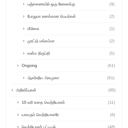
பஞ்சணையில் ஒரு லோலாக்கு
(9)
போதுமா எனக்கான பெயர்கள்
(2)
மீமிகை
(1)
முரட்டு மங்கம்மா
(2)
வன்ம திருப்தி
(5)
Ongoing
(61)
ஆகர்ஷிய அகமுகா
(61)
அறிவிப்புகள்
(85)
10 வரி கதை வெற்றியாளர்
(11)
யாவரும் வெற்றியாளரே
(6)
வெற்றியாளர் பட்டியல்
(48)