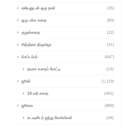
ஏலியனுடன் ஒரு நாள்
(35)
ஒரு பக்க கதை
(80)
குறுங்கதை
(22)
சித்திரை திருவிழா
(31)
செப்டம்பர்
(647)
நவரச கதைப் போட்டி
(13)
ஜூன்
(1,119)
10 வரி கதை
(481)
ஜூலை
(889)
கடவுளிடம் ஐந்து கேள்விகள்
(49)