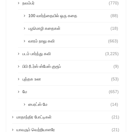
நவம்பர்
(770)
100 வார்த்தையில் ஒரு கதை
(88)
பழமொழி கதைகள்
(18)
வாரம் நாலு கவி
(663)
படம் பார்த்து கவி
(3,225)
பிபி ரீடர்ஸ் ஸ்பேஸ் குரூப்
(9)
புத்தக உலா
(53)
மே
(657)
பைரட்ஸ் மே
(14)
மாதாந்திர போட்டிகள்
(21)
யாவரும் வெற்றியாளரே
(21)