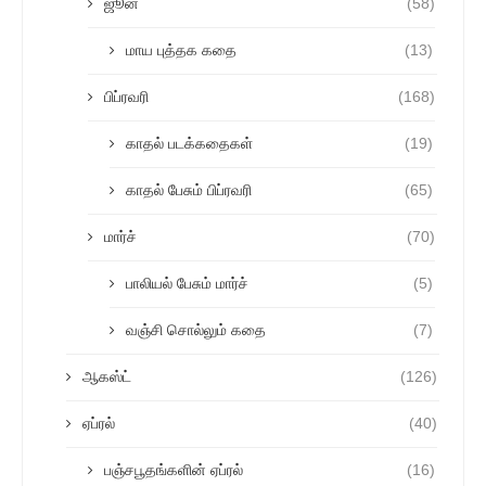
ஜூன்
(58)
மாய புத்தக கதை
(13)
பிப்ரவரி
(168)
காதல் படக்கதைகள்
(19)
காதல் பேசும் பிப்ரவரி
(65)
மார்ச்
(70)
பாலியல் பேசும் மார்ச்
(5)
வஞ்சி சொல்லும் கதை
(7)
ஆகஸ்ட்
(126)
ஏப்ரல்
(40)
பஞ்சபூதங்களின் ஏப்ரல்
(16)