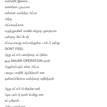
கண்ணீர் இல்லை…
வணங்கா முடியாக
என்னை வளர்த்த அப்பா
அந்த
அப்பாவுக்காக
மருத்துவரின் காலில் விழாத குறையாக
மன்றாடி கேட்டேன்
எப்படியாவது காப்பாத்துங்க டாக்டர் என்று
DONT FEEL
ஆறு லட்சம் பணத்தை கட்டுங்க.
ஒரு MAJAR OPERATION தான்
அதுக்கப்புறம் உங்க அப்பா
பழைய மாதிரி ஆயிடுவார் என
தன்னம்பிக்கை வார்த்தை உதிர்த்தார்.
ஆறு லட்சம் பெரிதல்ல-என்
ஆல மரம் நீ தான் பெரிது என
கட்டினேன்…..
அற்ப பணத்தை…