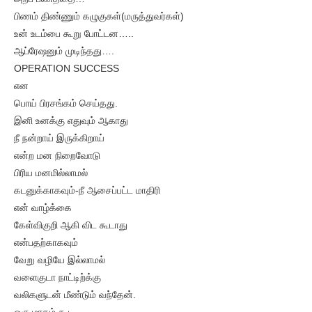
பிணம் திண்ணும் கழுகுகள்(மருத்துவர்கள்)
உன் உடம்பை கூறு போட்டன…..
ஆப்ரேஷனும் முடிந்தது….
OPERATION SUCCESS
என
பொய் பிரசங்கம் செய்தது.
இனி உனக்கு எதுவும் ஆகாது
நீ நன்றாய் இருக்கிறாய்
என்ற மன நிறைவோடு
பிரிய மனமில்லாமல்
கடனுக்காகவும்-நீ ஆசைப்பட்ட மாதிரி
என் வாழ்க்கை
கேள்விகுறி ஆகி விட கூடாது
என்பதற்காகவும்
வேறு வழியே இல்லாமல்
வளைகுடா நாட்டிற்க்கு
வலிகளுடன் மீண்டும் வந்தேன்.