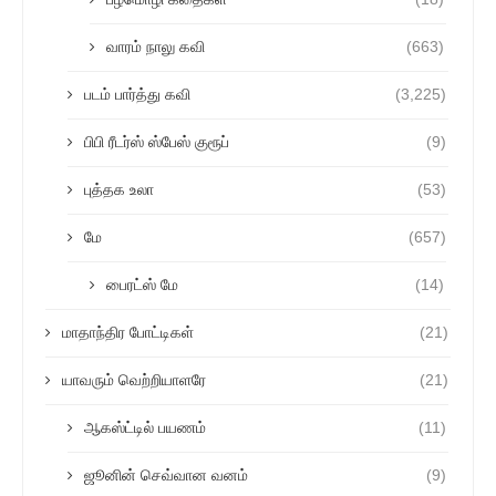
வாரம் நாலு கவி
(663)
படம் பார்த்து கவி
(3,225)
பிபி ரீடர்ஸ் ஸ்பேஸ் குரூப்
(9)
புத்தக உலா
(53)
மே
(657)
பைரட்ஸ் மே
(14)
மாதாந்திர போட்டிகள்
(21)
யாவரும் வெற்றியாளரே
(21)
ஆகஸ்ட்டில் பயணம்
(11)
ஜூனின் செவ்வான வனம்
(9)