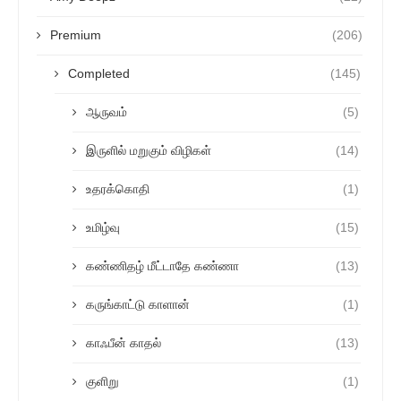
Premium
(206)
Completed
(145)
ஆருவம்
(5)
இருளில் மறுகும் விழிகள்
(14)
உதரக்கொதி
(1)
உமிழ்வு
(15)
கண்ணிதழ் மீட்டாதே கண்ணா
(13)
கருங்காட்டு காளான்
(1)
காஃபீன் காதல்
(13)
குளிறு
(1)