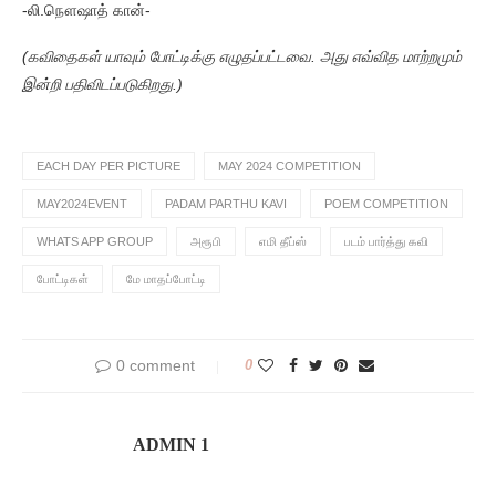
-லி.நௌஷாத் கான்-
(கவிதைகள் யாவும் போட்டிக்கு எழுதப்பட்டவை. அது எவ்வித மாற்றமும்
இன்றி பதிவிடப்படுகிறது.)
EACH DAY PER PICTURE
MAY 2024 COMPETITION
MAY2024EVENT
PADAM PARTHU KAVI
POEM COMPETITION
WHATS APP GROUP
அரூபி
எமி தீப்ஸ்
படம் பார்த்து கவி
போட்டிகள்
மே மாதப்போட்டி
0 comment
0
ADMIN 1