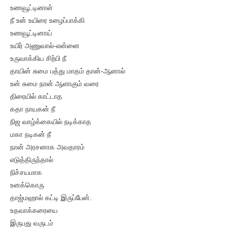
உணவூட்டினாள்
நீ உன் உயிரை உழைப்பாக்கி
உணவூட்டினாய்
உயிர் அணுவால்-என்னை
உருவாக்கிய சிற்பி நீ
தாயின் சுமை பத்து மாதம் தான்-ஆனால்
உன் சுமை நான் ஆளாகும் வரை
திரையில் காட்டாத
கதா நாயகன் நீ
நிஜ வாழ்க்கையில் நடிக்காத
மகா நடிகன் நீ
நான் அரசனாக அவதாரம்
எடுத்திருந்தால்
நிச்சயமாக
உனக்கொரு
தாஜ்மஹால் கட்டி இருப்பேன்.
உதவாக்கரையை
இருபது வருடம்