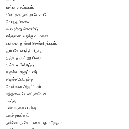
அம்மா
என்ன செய்வாள்.
கிடைத்த ஒன்னு ரெண்டு
சொந்தங்களை
அழைத்து கொண்டு
எத்தனை மருத்துவ மனை
உன்னை தூக்கி சென்றிருப்பாள்.
கும்பகோணத்திலிருந்து
தஞ்சாவூர் அனுப்பினர்
தஞ்சாவூரிலிருந்து
திருச்சி அனுப்பினர்
திருச்சியிலிருந்து
சென்னை அனுப்பினர்.
எத்தனை டெஸ்ட்,ஸ்கேன்
படித்த
பண ஆசை பிடித்த
மருத்துவர்கள்
ஒவ்வொரு சோதனைக்கும் பிறகும்