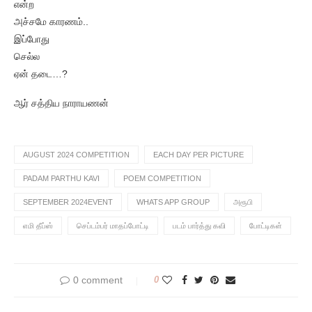
என்ற
அச்சமே காரணம்..
இப்போது
செல்ல
ஏன் தடை…?
ஆர் சத்திய நாராயணன்
AUGUST 2024 COMPETITION
EACH DAY PER PICTURE
PADAM PARTHU KAVI
POEM COMPETITION
SEPTEMBER 2024EVENT
WHATS APP GROUP
அரூபி
எமி தீப்ஸ்
செப்டம்பர் மாதப்போட்டி
படம் பார்த்து கவி
போட்டிகள்
0 comment
0