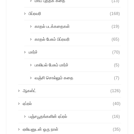
மாய புத்தக கதை
(13)
பிப்ரவரி
(168)
காதல் படக்கதைகள்
(19)
காதல் பேசும் பிப்ரவரி
(65)
மார்ச்
(70)
பாலியல் பேசும் மார்ச்
(5)
வஞ்சி சொல்லும் கதை
(7)
ஆகஸ்ட்
(126)
ஏப்ரல்
(40)
பஞ்சபூதங்களின் ஏப்ரல்
(16)
ஏலியனுடன் ஒரு நாள்
(35)