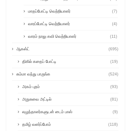
மாதப்போட்டி வெற்றியாளர்
(7)
வாரப்போட்டி வெற்றியாளர்
(4)
வாரம் நாலு கவி வெற்றியாளர்
(11)
ஆகஸ்ட்
(695)
திகில் கதைப் போட்டி
(19)
சும்மா வந்து பாருங்க
(524)
அகம் புறம்
(93)
அறுசுவை அட்டில்
(81)
எழுத்தாளர்களுடன் டைம் பாஸ்
(9)
தமிழ் வளர்ப்போம்
(118)