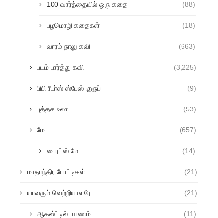
100 வார்த்தையில் ஒரு கதை
(88)
பழமொழி கதைகள்
(18)
வாரம் நாலு கவி
(663)
படம் பார்த்து கவி
(3,225)
பிபி ரீடர்ஸ் ஸ்பேஸ் குரூப்
(9)
புத்தக உலா
(53)
மே
(657)
பைரட்ஸ் மே
(14)
மாதாந்திர போட்டிகள்
(21)
யாவரும் வெற்றியாளரே
(21)
ஆகஸ்ட்டில் பயணம்
(11)