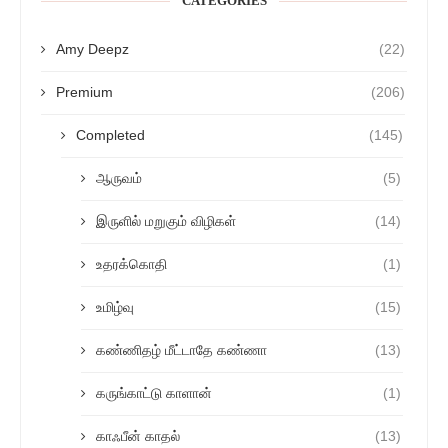
CATEGORIES
Amy Deepz
(22)
Premium
(206)
Completed
(145)
ஆருவம்
(5)
இருளில் மறுகும் விழிகள்
(14)
உதரக்கொதி
(1)
உமிழ்வு
(15)
கண்ணிதழ் மீட்டாதே கண்ணா
(13)
கருங்காட்டு காளான்
(1)
காஃபீன் காதல்
(13)