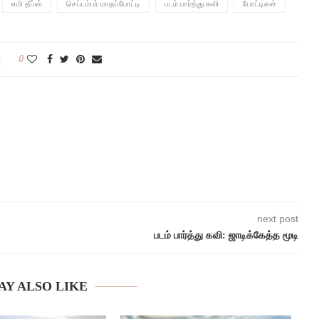
எமி தீப்ஸ்
செப்டம்பர் மாதப்போட்டி
படம் பார்த்து கவி
போட்டிகள்
0
next post
படம் பார்த்து கவி: ஜாடிக்கேத்த மூடி
AY ALSO LIKE