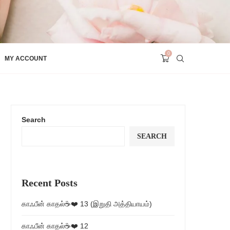
0
MY ACCOUNT
Search
SEARCH
Recent Posts
காஃபீன் காதல்☕❤️ 13 (இறுதி அத்தியாயம்)
காஃபீன் காதல்☕❤️ 12