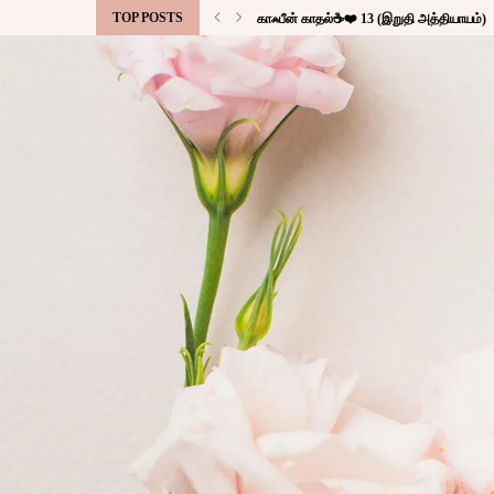
TOP POSTS
காஃபீன் காதல்☕❤️ 13 (இறுதி அத்தியாயம்)