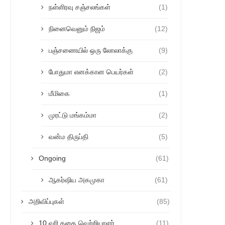
நள்ளிரவு சஞ்சலங்கள்
(1)
நினைவெனும் நிஜம்
(12)
பஞ்சணையில் ஒரு லோலாக்கு
(9)
போதுமா எனக்கான பெயர்கள்
(2)
மீமிகை
(1)
முரட்டு மங்கம்மா
(2)
வன்ம திருப்தி
(5)
Ongoing
(61)
ஆகர்ஷிய அகமுகா
(61)
அறிவிப்புகள்
(85)
10 வரி கதை வெற்றியாளர்
(11)