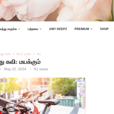
 வந்து பாருங்க
மற்றவை
AMY DEEPZ
PREMIUM
SHOP
த்து கவி
போட்டிகள்
மே
்து கவி: மயக்கும்
May 22, 2024
81
views