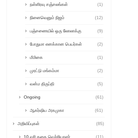
நள்ளிரவு சஞ்சலங்கள்
(1)
நினைவெனும் நிஜம்
(12)
பஞ்சணையில் ஒரு லோலாக்கு
(9)
போதுமா எனக்கான பெயர்கள்
(2)
மீமிகை
(1)
முரட்டு மங்கம்மா
(2)
வன்ம திருப்தி
(5)
Ongoing
(61)
ஆகர்ஷிய அகமுகா
(61)
அறிவிப்புகள்
(85)
10 வரி கதை வெற்றியாளர்
(11)