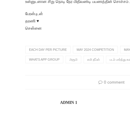
உன்னுடனான சிறு நொடி நேர மிதிவண்டி பயணத்தின் சொச்சம
பேரன்புடன்
தரணி ♥️
சென்னை
EACH DAY PER PICTURE
MAY 2024 COMPETITION
MAY
WHATS APP GROUP
அரூபி
எமி தீப்ஸ்
படம் பார்த்து க
0 comment
ADMIN 1