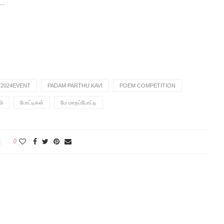
்…
2024EVENT
PADAM PARTHU KAVI
POEM COMPETITION
வி
போட்டிகள்
மே மாதப்போட்டி
0