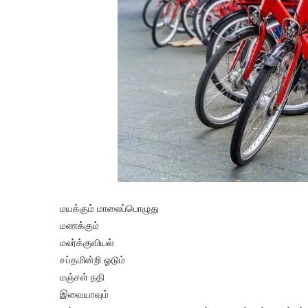
மயக்கும் மாலைப்பொழுது
மணக்கும்
மலர்க்குவியல்
சப்தமின்றி ஓடும்
மஞ்சள் நதி
இவையாவும்