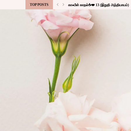
TOP POSTS
காஃபீன் காதல்☕❤️ 13 (இறுதி அத்தியாயம்)