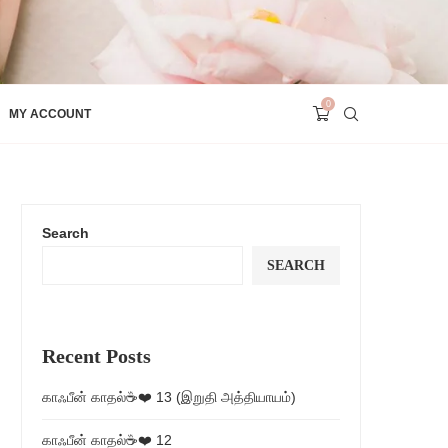
0
MY ACCOUNT
Search
SEARCH
Recent Posts
காஃபீன் காதல்☕❤️ 13 (இறுதி அத்தியாயம்)
காஃபீன் காதல்☕❤️ 12