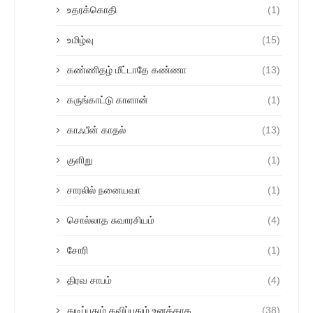
உதரக்கொதி
(1)
உமிழ்வு
(15)
கண்ணிதழ் மீட்டாதே கண்ணா
(13)
கருங்காட்டு காளான்
(1)
காஃபீன் காதல்
(13)
குளிறு
(1)
சாரலில் நனையவா
(1)
சொல்லாத சுவாரசியம்
(4)
சோரி
(1)
திரவ சாபம்
(4)
துடிப்பதும் தவிப்பதும் உனக்காக
(38)