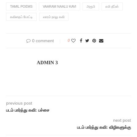
TAMIL POEMS
VAARAM NAALU KAVI
அரூபி
எமி தீப்ஸ்
கவிதைப் போட்டி
வாரம் நாலு கவி
0 comment
0
ADMIN 3
previous post
படம் பார்த்து கவி: பச்சை
next post
படம் பார்த்து கவி: விழிகளுக்கு