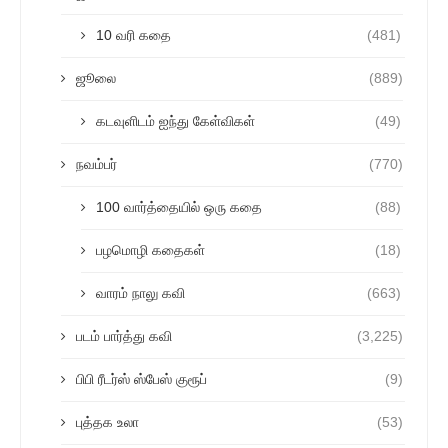
10 வரி கதை
(481)
ஜூலை
(889)
கடவுளிடம் ஐந்து கேள்விகள்
(49)
நவம்பர்
(770)
100 வார்த்தையில் ஒரு கதை
(88)
பழமொழி கதைகள்
(18)
வாரம் நாலு கவி
(663)
படம் பார்த்து கவி
(3,225)
பிபி ரீடர்ஸ் ஸ்பேஸ் குரூப்
(9)
புத்தக உலா
(53)