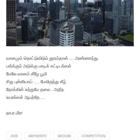
வானமும் தொட்டுவிடும் தூரம்தான்…. அண்ணாந்து
பார்க்கும் அடுக்கு மாடிக் கட்டிடங்கள்
மேலே வானம் கீழே பூமி
சிறு புள்ளியாய் …. மேலிருந்து கீழ்
நோக்கின் சுற்றுமே தலை.. அதீத
உயரங்கள் ஆபத்தே….
நாபா.மீரா
2025
AMYDEEPZ
AROOBI
COMPETITION