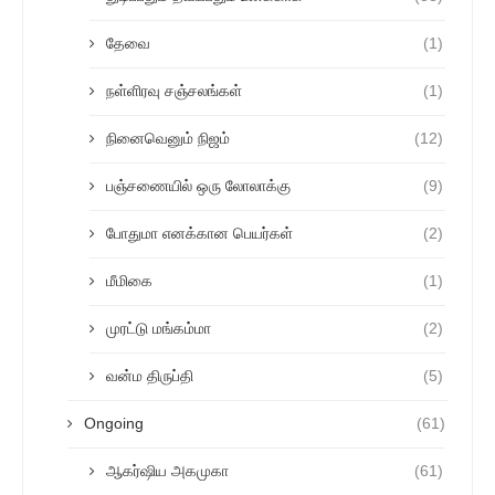
தேவை
(1)
நள்ளிரவு சஞ்சலங்கள்
(1)
நினைவெனும் நிஜம்
(12)
பஞ்சணையில் ஒரு லோலாக்கு
(9)
போதுமா எனக்கான பெயர்கள்
(2)
மீமிகை
(1)
முரட்டு மங்கம்மா
(2)
வன்ம திருப்தி
(5)
Ongoing
(61)
ஆகர்ஷிய அகமுகா
(61)