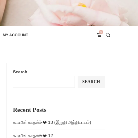
0
MY ACCOUNT
Search
SEARCH
Recent Posts
காஃபீன் காதல்☕❤️ 13 (இறுதி அத்தியாயம்)
காஃபீன் காதல்☕❤️ 12