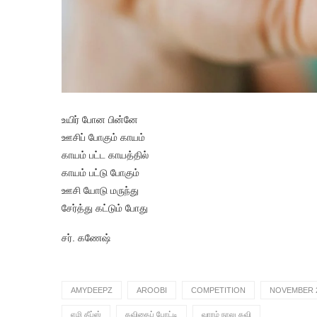
உயிர் போன பின்னே
ஊசிப் போகும் காயம்
காயம் பட்ட காயத்தில்
காயம் பட்டு போகும்
ஊசி யோடு மருந்து
சேர்த்து கட்டும் போது
சர். கணேஷ்
AMYDEEPZ
AROOBI
COMPETITION
NOVEMBER 
எமி தீப்ஸ்
கவிதைப் போட்டி
வாரம் நாலு கவி