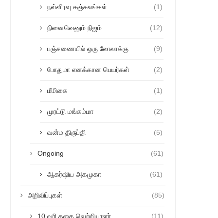
நள்ளிரவு சஞ்சலங்கள்
(1)
நினைவெனும் நிஜம்
(12)
பஞ்சணையில் ஒரு லோலாக்கு
(9)
போதுமா எனக்கான பெயர்கள்
(2)
மீமிகை
(1)
முரட்டு மங்கம்மா
(2)
வன்ம திருப்தி
(5)
Ongoing
(61)
ஆகர்ஷிய அகமுகா
(61)
அறிவிப்புகள்
(85)
10 வரி கதை வெற்றியாளர்
(11)