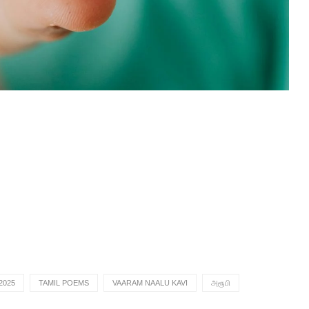
2025
TAMIL POEMS
VAARAM NAALU KAVI
அரூபி