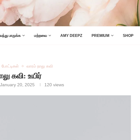
 வந்து பாருங்க
மற்றவை
AMY DEEPZ
PREMIUM
SHOP
போட்டிகள்
வாரம் நாலு கவி
ாலு கவி: உயிர்
January 20, 2025
120
views