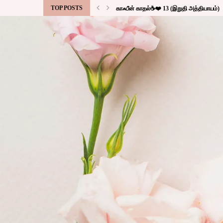
TOP POSTS
காஃபீன் காதல்☕❤️ 13 (இறுதி அத்தியாயம்)