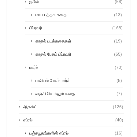
ஜூன்
(58)
மாய புத்தக கதை
(13)
பிப்ரவரி
(168)
காதல் படக்கதைகள்
(19)
காதல் பேசும் பிப்ரவரி
(65)
மார்ச்
(70)
பாலியல் பேசும் மார்ச்
(5)
வஞ்சி சொல்லும் கதை
(7)
ஆகஸ்ட்
(126)
ஏப்ரல்
(40)
பஞ்சபூதங்களின் ஏப்ரல்
(16)