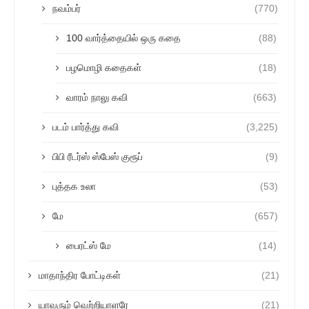
நவம்பர்
(770)
100 வார்த்தையில் ஒரு கதை
(88)
பழமொழி கதைகள்
(18)
வாரம் நாலு கவி
(663)
படம் பார்த்து கவி
(3,225)
பிபி ரீடர்ஸ் ஸ்பேஸ் குரூப்
(9)
புத்தக உலா
(53)
மே
(657)
பைரட்ஸ் மே
(14)
மாதாந்திர போட்டிகள்
(21)
யாவரும் வெற்றியாளரே
(21)