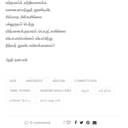
சுற்றமாய்ச் சுற்றிவளைக்க
வலையமைத்துத் தூண்டிலிட
சிக்காத மீன்களில்லை
பல்லுருவம் பெற்று
விற்பனைக்குவாராப் பொருட்களில்லை
வியாபாரமெல்லாம் வியாபித்து
நிற்கத் தூண்டாவிளக்கானாய்!
ஆதி தனபால்
2025
AMYDEEPZ
AROOBI
COMPETITION
TAMIL POEMS
VAARAM NAALU KAVI
அரூபி
எமி தீப்ஸ்
கவிதைப் போட்டி
வாரம் நாலு கவி
0 comment
0