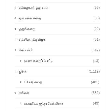
ஏலியனுடன் ஒரு நாள்
(35)
ஒரு பக்க கதை
(80)
குறுங்கதை
(22)
சித்திரை திருவிழா
(31)
செப்டம்பர்
(647)
நவரச கதைப் போட்டி
(13)
ஜூன்
(1,119)
10 வரி கதை
(481)
ஜூலை
(889)
கடவுளிடம் ஐந்து கேள்விகள்
(49)