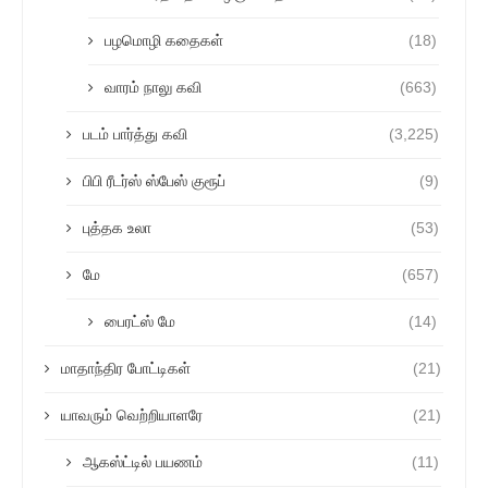
பழமொழி கதைகள்
(18)
வாரம் நாலு கவி
(663)
படம் பார்த்து கவி
(3,225)
பிபி ரீடர்ஸ் ஸ்பேஸ் குரூப்
(9)
புத்தக உலா
(53)
மே
(657)
பைரட்ஸ் மே
(14)
மாதாந்திர போட்டிகள்
(21)
யாவரும் வெற்றியாளரே
(21)
ஆகஸ்ட்டில் பயணம்
(11)