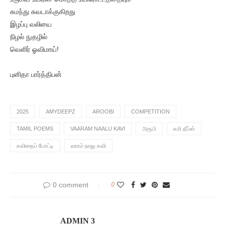
சுமந்து சுவடாக்குகிறது
இழப்பு வலியை
நிழல் நுதழில்
வெளிர் ஓவிமாய்!
புனிதா பார்த்திபன்
2025
AMYDEEPZ
AROOBI
COMPETITION
TAMIL POEMS
VAARAM NAALU KAVI
அரூபி
எமி தீப்ஸ்
கவிதைப் போட்டி
வாரம் நாலு கவி
0 comment
0
ADMIN 3