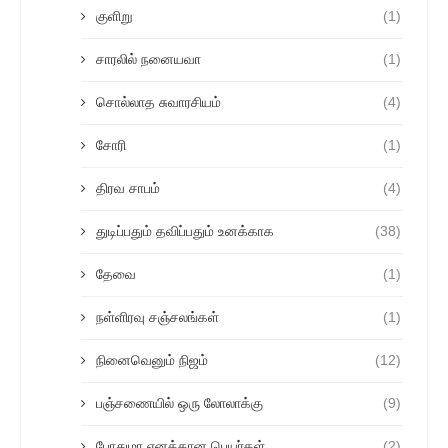
குளிறு
(1)
சாரலில் நனையவா
(1)
சொல்லாத சுவாரசியம்
(4)
சோரி
(1)
திரவ சாபம்
(4)
துடிப்பதும் தவிப்பதும் உனக்காக
(38)
தேவை
(1)
நள்ளிரவு சஞ்சலங்கள்
(1)
நினைவெனும் நிஜம்
(12)
பஞ்சணையில் ஒரு லோலாக்கு
(9)
போதுமா எனக்கான பெயர்கள்
(2)