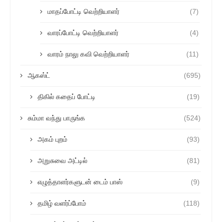
மாதப்போட்டி வெற்றியாளர்
(7)
வாரப்போட்டி வெற்றியாளர்
(4)
வாரம் நாலு கவி வெற்றியாளர்
(11)
ஆகஸ்ட்
(695)
திகில் கதைப் போட்டி
(19)
சும்மா வந்து பாருங்க
(524)
அகம் புறம்
(93)
அறுசுவை அட்டில்
(81)
எழுத்தாளர்களுடன் டைம் பாஸ்
(9)
தமிழ் வளர்ப்போம்
(118)