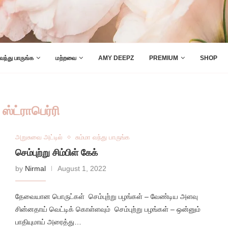
 வந்து பாருங்க
மற்றவை
AMY DEEPZ
PREMIUM
SHOP
:
ஸ்ட்ராபெர்ரி
அறுசுவை அட்டில்
சும்மா வந்து பாருங்க
செம்புற்று சிம்பிள் கேக்
by
Nirmal
August 1, 2022
தேவையான பொருட்கள் செம்புற்று பழங்கள் – வேண்டிய அளவு
சின்னதாய் வெட்டிக் கொள்ளவும் செம்புற்று பழங்கள் – ஒன்னும்
பாதியுமாய் அரைத்து…