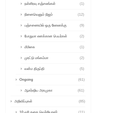
நள்ளிரவு சஞ்சலங்கள்
(1)
நினைவெனும் நிஜம்
(12)
பஞ்சணையில் ஒரு லோலாக்கு
(9)
போதுமா எனக்கான பெயர்கள்
(2)
மீமிகை
(1)
முரட்டு மங்கம்மா
(2)
வன்ம திருப்தி
(5)
Ongoing
(61)
ஆகர்ஷிய அகமுகா
(61)
அறிவிப்புகள்
(85)
10 வரி கதை வெற்றியாளர்
(11)