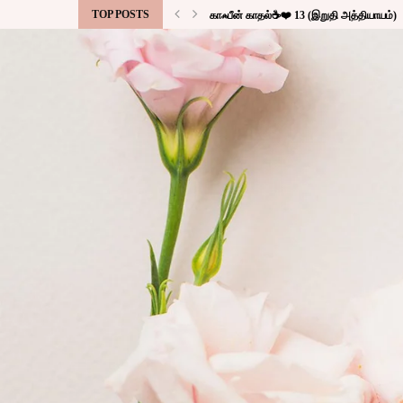
TOP POSTS
காஃபீன் காதல்☕❤️ 13 (இறுதி அத்தியாயம்)