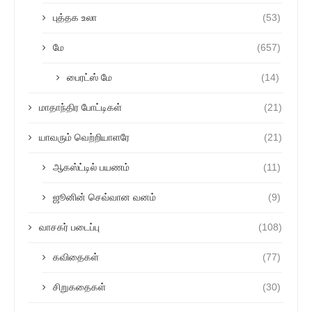
புத்தக உலா
(53)
மே
(657)
பைரட்ஸ் மே
(14)
மாதாந்திர போட்டிகள்
(21)
யாவரும் வெற்றியாளரே
(21)
ஆகஸ்ட்டில் பயணம்
(11)
ஜூனின் செவ்வான வனம்
(9)
வாசகர் படைப்பு
(108)
கவிதைகள்
(77)
சிறுகதைகள்
(30)