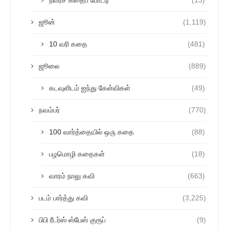
ஜூன்
(1,119)
10 வரி கதை
(481)
ஜூலை
(889)
கடவுளிடம் ஐந்து கேள்விகள்
(49)
நவம்பர்
(770)
100 வார்த்தையில் ஒரு கதை
(88)
பழமொழி கதைகள்
(18)
வாரம் நாலு கவி
(663)
படம் பார்த்து கவி
(3,225)
பிபி ரீடர்ஸ் ஸ்பேஸ் குரூப்
(9)