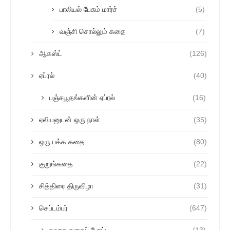
பாலியல் பேசும் மார்ச்
(5)
வஞ்சி சொல்லும் கதை
(7)
ஆகஸ்ட்
(126)
ஏப்ரல்
(40)
பஞ்சபூதங்களின் ஏப்ரல்
(16)
ஏலியனுடன் ஒரு நாள்
(35)
ஒரு பக்க கதை
(80)
குறுங்கதை
(22)
சித்திரை திருவிழா
(31)
செப்டம்பர்
(647)
நவரச கதைப் போட்டி
(13)