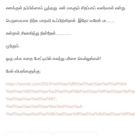
எனக்குள் நம்பிக்கைப் பூத்தது. என் மகளும் சிறப்பாய் வளர்வாள் என்று.
பெருமையாக நிற்க மாதவி கூப்பிடுகிறாள். இதோ வரேன் பா……
என்றாள் சிலாகித்து நின்றேன்………..
முற்றும்.
ஒரு பக்க கதை போட்டியில் கலந்து பரிசை வெல்லுங்கள்!
மேல் விபரங்களுக்கு:
https://aroobi.com/2024%e0%ae%86%e0%ae%ae%e0%af%8d-
%e0%ae%86%e0%ae%a3%e0%af%8d%e0%ae%9f%e0%ae%bf%e
%e0%ae%ae%e0%af%87-
%e0%ae%ae%e0%ae%be%e0%ae%a4-
%e0%ae%aa%e0%af%8b%e0%ae%9f%e0%af%8d%e0%ae%9f%e0