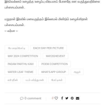
இரவெல்லாம் உழைத்த உழைப்பு விரயமாய் போனதே என வருந்துவதில்லை
பச்சையம்மாள்.
மறுநாள் இரவில் மனவருத்தம் இல்லாமல் மீண்டும் உழைக்கிறாள்
பச்சையம்மாள்.
– வர்மா –
மே மாதப்போட்டி
EACH DAY PER PICTURE
MAY 2024 COMPETITION
MAY2024EVENT
PADAM PARTHU KAVI
POEM COMPETITION
WATER LEAF THEME
WHATS APP GROUP
அரூபி
எமி தீப்ஸ்
படம் பார்த்து கவி
போட்டிகள்
0 comment
0