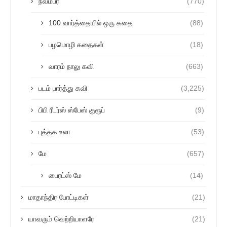
நவம்பர்
(770)
100 வார்த்தையில் ஒரு கதை
(88)
பழமொழி கதைகள்
(18)
வாரம் நாலு கவி
(663)
படம் பார்த்து கவி
(3,225)
பிபி ரீடர்ஸ் ஸ்பேஸ் குரூப்
(9)
புத்தக உலா
(53)
மே
(657)
பைரட்ஸ் மே
(14)
மாதாந்திர போட்டிகள்
(21)
யாவரும் வெற்றியாளரே
(21)