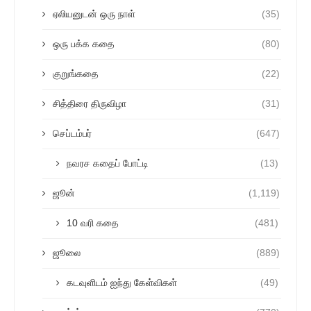
ஏலியனுடன் ஒரு நாள்
(35)
ஒரு பக்க கதை
(80)
குறுங்கதை
(22)
சித்திரை திருவிழா
(31)
செப்டம்பர்
(647)
நவரச கதைப் போட்டி
(13)
ஜூன்
(1,119)
10 வரி கதை
(481)
ஜூலை
(889)
கடவுளிடம் ஐந்து கேள்விகள்
(49)