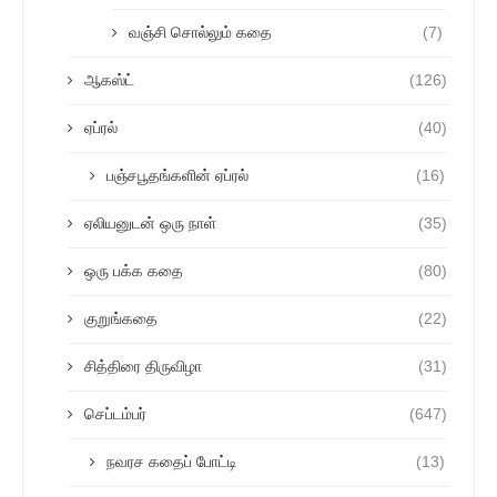
வஞ்சி சொல்லும் கதை
(7)
ஆகஸ்ட்
(126)
ஏப்ரல்
(40)
பஞ்சபூதங்களின் ஏப்ரல்
(16)
ஏலியனுடன் ஒரு நாள்
(35)
ஒரு பக்க கதை
(80)
குறுங்கதை
(22)
சித்திரை திருவிழா
(31)
செப்டம்பர்
(647)
நவரச கதைப் போட்டி
(13)