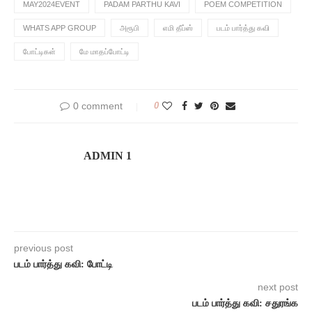
MAY2024EVENT
PADAM PARTHU KAVI
POEM COMPETITION
WHATS APP GROUP
அரூபி
எமி தீப்ஸ்
படம் பார்த்து கவி
போட்டிகள்
மே மாதப்போட்டி
0 comment
0
ADMIN 1
previous post
படம் பார்த்து கவி: போட்டி
next post
படம் பார்த்து கவி: சதுரங்க