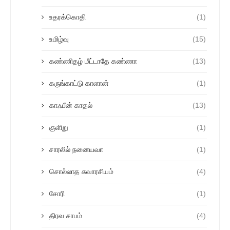
உதரக்கொதி
(1)
உமிழ்வு
(15)
கண்ணிதழ் மீட்டாதே கண்ணா
(13)
கருங்காட்டு காளான்
(1)
காஃபீன் காதல்
(13)
குளிறு
(1)
சாரலில் நனையவா
(1)
சொல்லாத சுவாரசியம்
(4)
சோரி
(1)
திரவ சாபம்
(4)