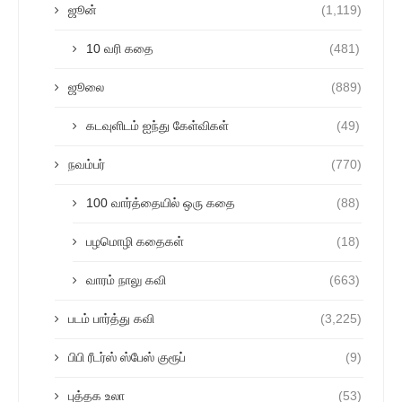
ஜூன்
(1,119)
10 வரி கதை
(481)
ஜூலை
(889)
கடவுளிடம் ஐந்து கேள்விகள்
(49)
நவம்பர்
(770)
100 வார்த்தையில் ஒரு கதை
(88)
பழமொழி கதைகள்
(18)
வாரம் நாலு கவி
(663)
படம் பார்த்து கவி
(3,225)
பிபி ரீடர்ஸ் ஸ்பேஸ் குரூப்
(9)
புத்தக உலா
(53)