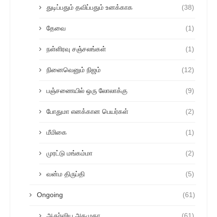
துடிப்பதும் தவிப்பதும் உனக்காக
(38)
தேவை
(1)
நள்ளிரவு சஞ்சலங்கள்
(1)
நினைவெனும் நிஜம்
(12)
பஞ்சணையில் ஒரு லோலாக்கு
(9)
போதுமா எனக்கான பெயர்கள்
(2)
மீமிகை
(1)
முரட்டு மங்கம்மா
(2)
வன்ம திருப்தி
(5)
Ongoing
(61)
ஆகர்ஷிய அகமுகா
(61)