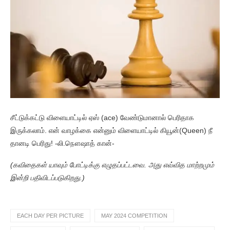
சீட்டுக்கட்டு விளையாட்டில் ஏஸ் (ace) வேண்டுமானால் பெரிதாக
இருக்கலாம். என் வாழக்கை என்னும் விளையாட்டில் கியூன்(Queen) நீ
தானடி பெரிது! -லி.நௌஷாத் கான்-
(கவிதைகள் யாவும் போட்டிக்கு எழுதப்பட்டவை. அது எவ்வித மாற்றமும்
இன்றி பதிவிடப்படுகிறது.)
EACH DAY PER PICTURE
MAY 2024 COMPETITION