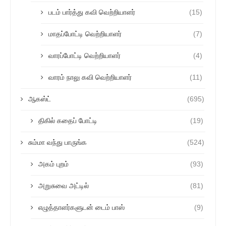
படம் பார்த்து கவி வெற்றியாளர்
(15)
மாதப்போட்டி வெற்றியாளர்
(7)
வாரப்போட்டி வெற்றியாளர்
(4)
வாரம் நாலு கவி வெற்றியாளர்
(11)
ஆகஸ்ட்
(695)
திகில் கதைப் போட்டி
(19)
சும்மா வந்து பாருங்க
(524)
அகம் புறம்
(93)
அறுசுவை அட்டில்
(81)
எழுத்தாளர்களுடன் டைம் பாஸ்
(9)