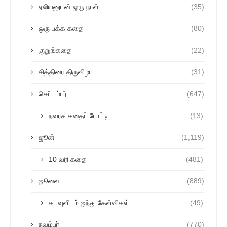
ஏலியனுடன் ஒரு நாள்
(35)
ஒரு பக்க கதை
(80)
குறுங்கதை
(22)
சித்திரை திருவிழா
(31)
செப்டம்பர்
(647)
நவரச கதைப் போட்டி
(13)
ஜூன்
(1,119)
10 வரி கதை
(481)
ஜூலை
(889)
கடவுளிடம் ஐந்து கேள்விகள்
(49)
நவம்பர்
(770)