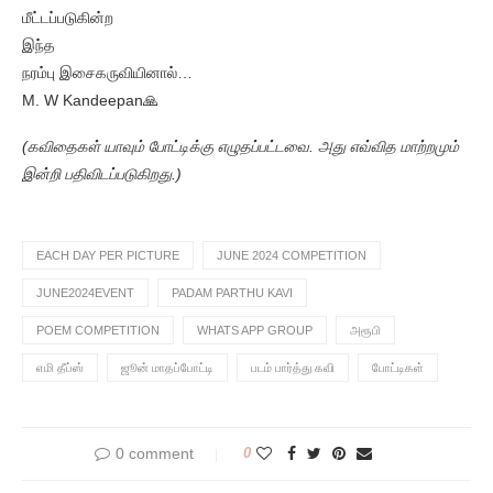
மீட்டப்படுகின்ற
இந்த
நரம்பு இசைகருவியினால்…
M. W Kandeepan🙏
(கவிதைகள் யாவும் போட்டிக்கு எழுதப்பட்டவை. அது எவ்வித மாற்றமும்
இன்றி பதிவிடப்படுகிறது.)
EACH DAY PER PICTURE
JUNE 2024 COMPETITION
JUNE2024EVENT
PADAM PARTHU KAVI
POEM COMPETITION
WHATS APP GROUP
அரூபி
எமி தீப்ஸ்
ஜூன் மாதப்போட்டி
படம் பார்த்து கவி
போட்டிகள்
0 comment
0