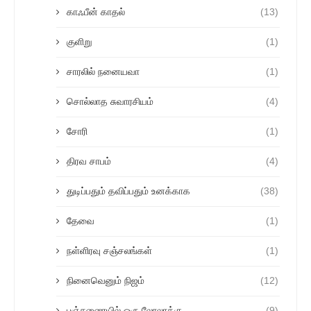
காஃபீன் காதல்
(13)
குளிறு
(1)
சாரலில் நனையவா
(1)
சொல்லாத சுவாரசியம்
(4)
சோரி
(1)
திரவ சாபம்
(4)
துடிப்பதும் தவிப்பதும் உனக்காக
(38)
தேவை
(1)
நள்ளிரவு சஞ்சலங்கள்
(1)
நினைவெனும் நிஜம்
(12)
பஞ்சணையில் ஒரு லோலாக்கு
(9)