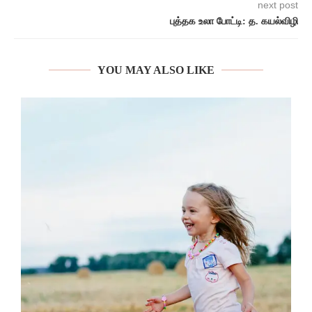
next post
புத்தக உலா போட்டி: த. கயல்விழி
YOU MAY ALSO LIKE