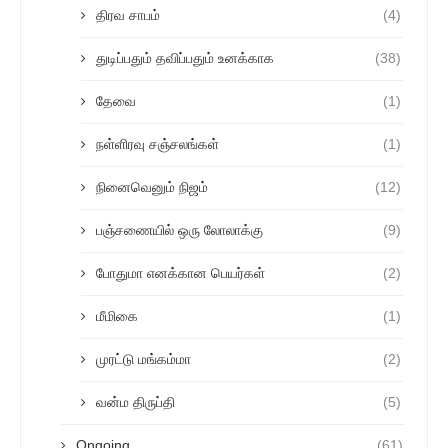
திரவ சாபம்
(4)
துடிப்பதும் தவிப்பதும் உனக்காக
(38)
தேவை
(1)
நள்ளிரவு சஞ்சலங்கள்
(1)
நினைவெனும் நிஜம்
(12)
பஞ்சணையில் ஒரு லோலாக்கு
(9)
போதுமா எனக்கான பெயர்கள்
(2)
மீமிகை
(1)
முரட்டு மங்கம்மா
(2)
வன்ம திருப்தி
(5)
Ongoing
(61)