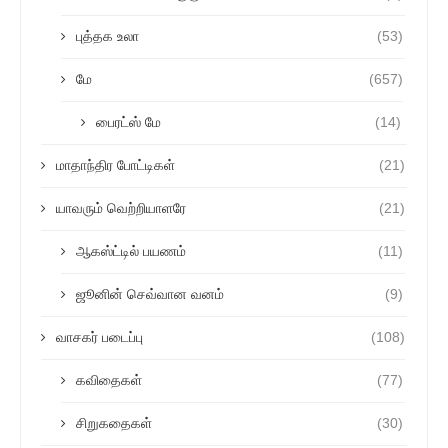
புத்தக உலா
(53)
மே
(657)
பைரட்ஸ் மே
(14)
மாதாந்திர போட்டிகள்
(21)
யாவரும் வெற்றியாளரே
(21)
ஆகஸ்ட்டில் பயணம்
(11)
ஜூனின் செவ்வான வனம்
(9)
வாசகர் படைப்பு
(108)
கவிதைகள்
(77)
சிறுகதைகள்
(30)