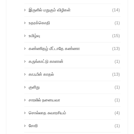
இருளில் மறுகும் விழிகள்
(14)
உதரக்கொதி
(1)
உமிழ்வு
(15)
கண்ணிதழ் மீட்டாதே கண்ணா
(13)
கருங்காட்டு காளான்
(1)
காஃபீன் காதல்
(13)
குளிறு
(1)
சாரலில் நனையவா
(1)
சொல்லாத சுவாரசியம்
(4)
சோரி
(1)