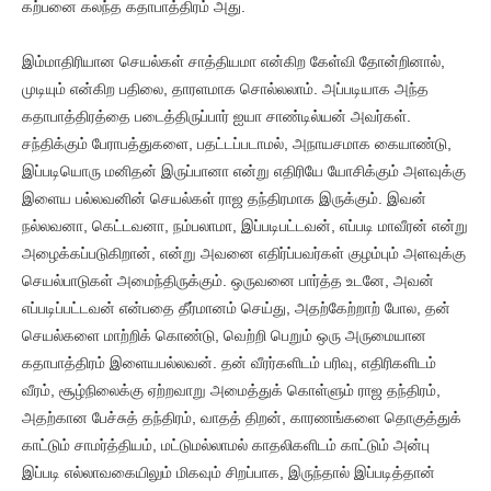
கற்பனை கலந்த கதாபாத்திரம் அது.
இம்மாதிரியான செயல்கள் சாத்தியமா என்கிற கேள்வி தோன்றினால்,
முடியும் என்கிற பதிலை, தாரளமாக சொல்லலாம். அப்படியாக அந்த
கதாபாத்திரத்தை படைத்திருப்பார் ஐயா சாண்டில்யன் அவர்கள்.
சந்திக்கும் பேராபத்துகளை, பதட்டப்படாமல், அநாயசமாக கையாண்டு,
இப்படியொரு மனிதன் இருப்பானா என்று எதிரியே யோசிக்கும் அளவுக்கு
இளைய பல்லவனின் செயல்கள் ராஜ தந்திரமாக இருக்கும். இவன்
நல்லவனா, கெட்டவனா, நம்பலாமா, இப்படிபட்டவன், எப்படி மாவீரன் என்று
அழைக்கப்படுகிறான், என்று அவனை எதிர்ப்பவர்கள் குழம்பும் அளவுக்கு
செயல்பாடுகள் அமைந்திருக்கும். ஒருவனை பார்த்த உடனே, அவன்
எப்படிப்பட்டவன் என்பதை தீர்மானம் செய்து, அதற்கேற்றாற் போல, தன்
செயல்களை மாற்றிக் கொண்டு, வெற்றி பெறும் ஒரு அருமையான
கதாபாத்திரம் இளையபல்லவன். தன் வீரர்களிடம் பரிவு, எதிரிகளிடம்
வீரம், சூழ்நிலைக்கு ஏற்றவாறு அமைத்துக் கொள்ளும் ராஜ தந்திரம்,
அதற்கான பேச்சுத் தந்திரம், வாதத் திறன், காரணங்களை தொகுத்துக்
காட்டும் சாமர்த்தியம், மட்டுமல்லாமல் காதலிகளிடம் காட்டும் அன்பு
இப்படி எல்லாவகையிலும் மிகவும் சிறப்பாக, இருந்தால் இப்படித்தான்