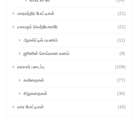
பைரட்ஸ் மே
(14)
மாதாந்திர போட்டிகள்
(21)
யாவரும் வெற்றியாளரே
(21)
ஆகஸ்ட்டில் பயணம்
(11)
ஜூனின் செவ்வான வனம்
(9)
வாசகர் படைப்பு
(108)
கவிதைகள்
(77)
சிறுகதைகள்
(30)
வார போட்டிகள்
(16)