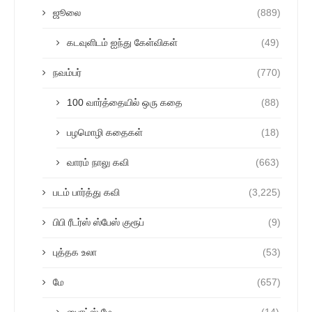
ஜூலை
(889)
கடவுளிடம் ஐந்து கேள்விகள்
(49)
நவம்பர்
(770)
100 வார்த்தையில் ஒரு கதை
(88)
பழமொழி கதைகள்
(18)
வாரம் நாலு கவி
(663)
படம் பார்த்து கவி
(3,225)
பிபி ரீடர்ஸ் ஸ்பேஸ் குரூப்
(9)
புத்தக உலா
(53)
மே
(657)