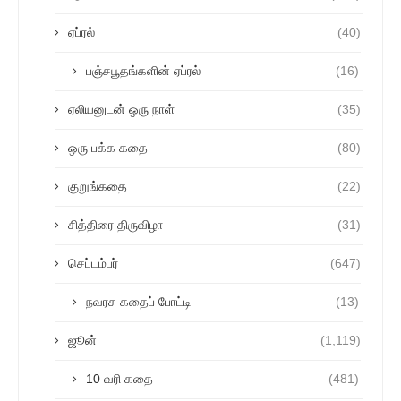
ஏப்ரல்
(40)
பஞ்சபூதங்களின் ஏப்ரல்
(16)
ஏலியனுடன் ஒரு நாள்
(35)
ஒரு பக்க கதை
(80)
குறுங்கதை
(22)
சித்திரை திருவிழா
(31)
செப்டம்பர்
(647)
நவரச கதைப் போட்டி
(13)
ஜூன்
(1,119)
10 வரி கதை
(481)