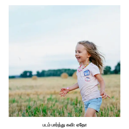
படம் பார்த்து கவி: ஏதோ