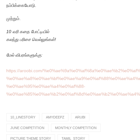
நம்பிக்கையோடு.
முற்றும்.
10 வரி கதை போட்டியில்
கலந்து பரிசை வெல்லுங்கள்!
மேல் விபரங்களுக்கு:
https://aroobi.com/%e0%ae%9a%e0%af%8a%e0%ae%b2%e0%af
%e0%ae%a8%e0%ae%bf%e0%ae%a9%e0%af%88%e0%ae%a4%e
%e0%ae%95%e0%ae%a4%e0%af%88-
%e0%ae%85%e0%ae%b2%e0%af%8d%e0%ae%b2%e0%ae%a4%e
10_LINESTORY
AMYDEEPZ
ARUBI
JUNE COMPETITION
MONTHLY COMPETITION
PICTURE THEME STORY
TAMIL_STORY