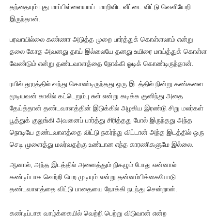
தந்தையும் புது மாப்பிள்ளையாய் மாறிவிட வீட்டை விட்டு வெளியேறி
இருந்தான்.
பரவாயில்லை கண்ணா அடுத்த முறை பார்த்துக் கொள்ளலாம் என்று
தலை கோத அவனது தாய் இல்லையே தனது உயிரை மாய்த்துக் கொள்ள
வேண்டும் என்று தண்டவாளத்தை நோக்கி ஓடிக் கொண்டிருந்தான்.
ரயில் தூரத்தில் வந்து கொண்டிருந்தது ஒரு இடத்தில் நின்று கண்களை
மூடியவன் காலில் கட்டெறும்பு சுள் என்று கடிக்க குனிந்து அதை
தேய்த்தான் தண்டவாளத்தின் இடுக்கில் அழகிய இரண்டு சிறு மலர்கள்
பூத்துக் குலுங்கி அவனைப் பார்த்து சிரித்தது போல் இருந்தது அந்த
நொடியே தண்டவாளத்தை விட்டு நகர்ந்து விட்டான் அந்த இடத்தில் ஒரு
செடி முளைத்து மலர்வதற்கு உண்டான எந்த காரணிகளுமே இல்லை.
ஆனால், அந்த இடத்தில் அனைத்தும் நிகழும் போது என்னால்
கண்டிப்பாக வெற்றி பெற முடியும் என்று தன்னம்பிக்கையோடு
தண்டவாளத்தை விட்டு பாதையை நோக்கி நடந்து சென்றான்.
கண்டிப்பாக வாழ்க்கையில் வெற்றி பெற்று விடுவான் என்ற