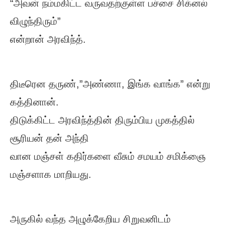
“அவன் நம்மகிட்ட வருவதற்குள்ள பச்சை சிக்னல்
விழுந்திரும்”
என்றான் அரவிந்த்.
திடீரென தருண்,”அண்ணா, இங்க வாங்க” என்று
கத்தினான்.
திடுக்கிட்ட அரவிந்த்தின் திரும்பிய முகத்தில்
சூரியன் தன் அந்தி
வான மஞ்சள் கதிர்களை வீசும் சமயம் சமிக்ஞை
மஞ்சளாக மாறியது.
அருகில் வந்த அழுக்கேறிய சிறுவனிடம்