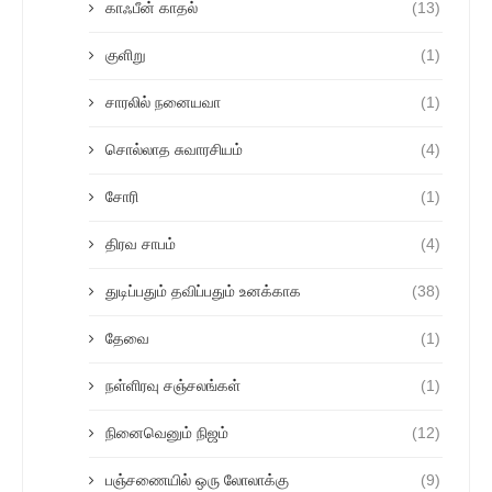
காஃபீன் காதல்
(13)
குளிறு
(1)
சாரலில் நனையவா
(1)
சொல்லாத சுவாரசியம்
(4)
சோரி
(1)
திரவ சாபம்
(4)
துடிப்பதும் தவிப்பதும் உனக்காக
(38)
தேவை
(1)
நள்ளிரவு சஞ்சலங்கள்
(1)
நினைவெனும் நிஜம்
(12)
பஞ்சணையில் ஒரு லோலாக்கு
(9)