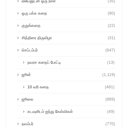
ஏலியனுடன் ஒரு நாள்
(35)
ஒரு பக்க கதை
(80)
குறுங்கதை
(22)
சித்திரை திருவிழா
(31)
செப்டம்பர்
(647)
நவரச கதைப் போட்டி
(13)
ஜூன்
(1,119)
10 வரி கதை
(481)
ஜூலை
(889)
கடவுளிடம் ஐந்து கேள்விகள்
(49)
நவம்பர்
(770)