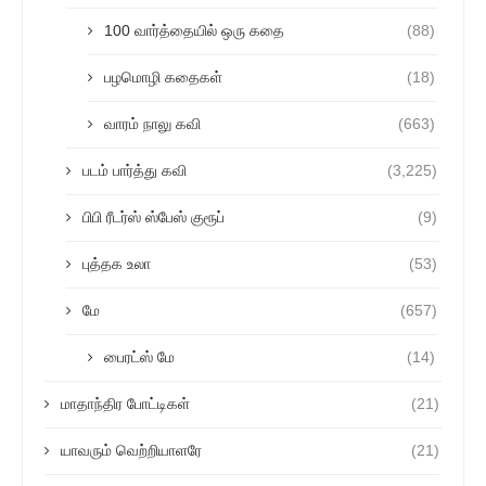
100 வார்த்தையில் ஒரு கதை
(88)
பழமொழி கதைகள்
(18)
வாரம் நாலு கவி
(663)
படம் பார்த்து கவி
(3,225)
பிபி ரீடர்ஸ் ஸ்பேஸ் குரூப்
(9)
புத்தக உலா
(53)
மே
(657)
பைரட்ஸ் மே
(14)
மாதாந்திர போட்டிகள்
(21)
யாவரும் வெற்றியாளரே
(21)