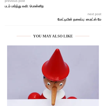
previous post
படம் பார்த்து கவி: பொன்னிற
next post
போட்டியின் தலைப்பு: பைரட்ஸ் மே
YOU MAY ALSO LIKE