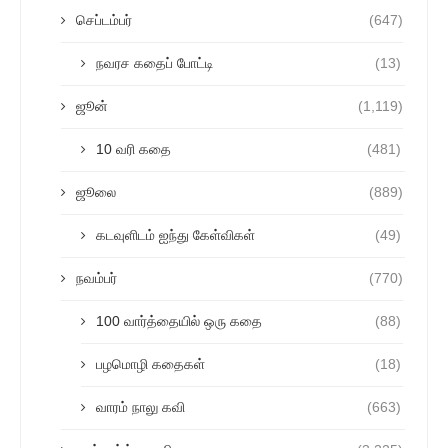
செப்டம்பர்
(647)
நவரச கதைப் போட்டி
(13)
ஜூன்
(1,119)
10 வரி கதை
(481)
ஜூலை
(889)
கடவுளிடம் ஐந்து கேள்விகள்
(49)
நவம்பர்
(770)
100 வார்த்தையில் ஒரு கதை
(88)
பழமொழி கதைகள்
(18)
வாரம் நாலு கவி
(663)