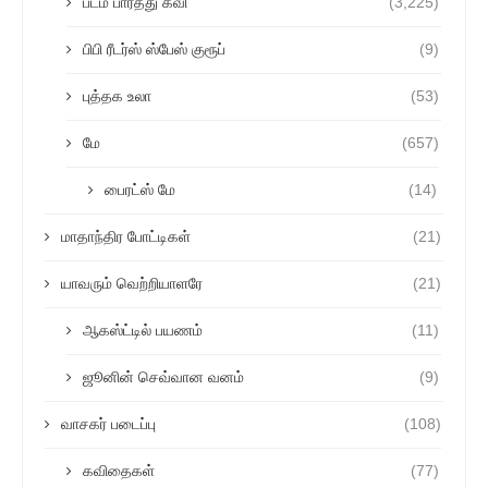
படம் பார்த்து கவி
(3,225)
பிபி ரீடர்ஸ் ஸ்பேஸ் குரூப்
(9)
புத்தக உலா
(53)
மே
(657)
பைரட்ஸ் மே
(14)
மாதாந்திர போட்டிகள்
(21)
யாவரும் வெற்றியாளரே
(21)
ஆகஸ்ட்டில் பயணம்
(11)
ஜூனின் செவ்வான வனம்
(9)
வாசகர் படைப்பு
(108)
கவிதைகள்
(77)