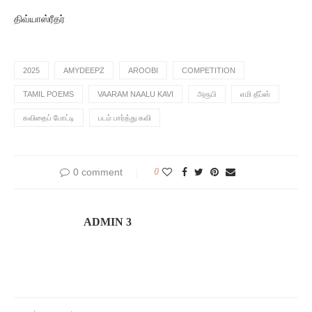
திவ்யாஸ்ரீதர்
2025
AMYDEEPZ
AROOBI
COMPETITION
TAMIL POEMS
VAARAM NAALU KAVI
அரூபி
எமி தீப்ஸ்
கவிதைப் போட்டி
படம் பார்த்து கவி
0 comment
0
ADMIN 3