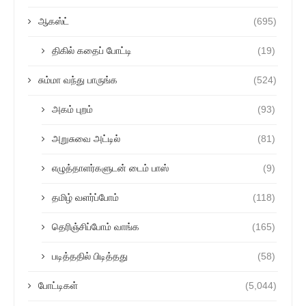
ஆகஸ்ட்
(695)
திகில் கதைப் போட்டி
(19)
சும்மா வந்து பாருங்க
(524)
அகம் புறம்
(93)
அறுசுவை அட்டில்
(81)
எழுத்தாளர்களுடன் டைம் பாஸ்
(9)
தமிழ் வளர்ப்போம்
(118)
தெரிஞ்சிப்போம் வாங்க
(165)
படித்ததில் பிடித்தது
(58)
போட்டிகள்
(5,044)