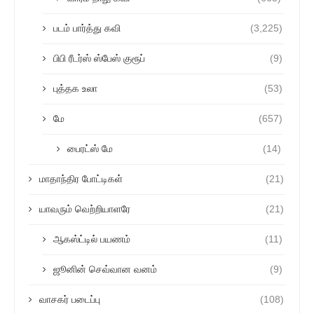
படம் பார்த்து கவி
(3,225)
பிபி ரீடர்ஸ் ஸ்பேஸ் குரூப்
(9)
புத்தக உலா
(53)
மே
(657)
பைரட்ஸ் மே
(14)
மாதாந்திர போட்டிகள்
(21)
யாவரும் வெற்றியாளரே
(21)
ஆகஸ்ட்டில் பயணம்
(11)
ஜூனின் செவ்வான வனம்
(9)
வாசகர் படைப்பு
(108)