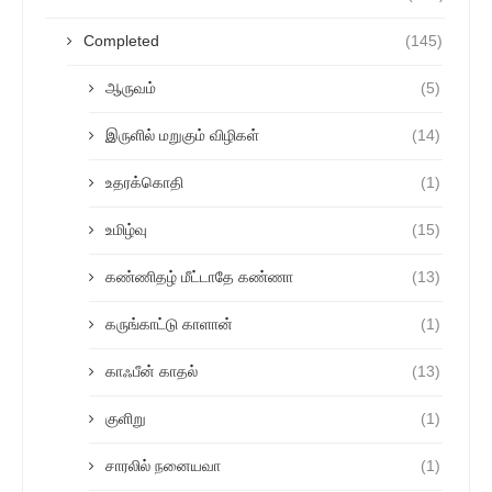
Completed
(145)
ஆருவம்
(5)
இருளில் மறுகும் விழிகள்
(14)
உதரக்கொதி
(1)
உமிழ்வு
(15)
கண்ணிதழ் மீட்டாதே கண்ணா
(13)
கருங்காட்டு காளான்
(1)
காஃபீன் காதல்
(13)
குளிறு
(1)
சாரலில் நனையவா
(1)