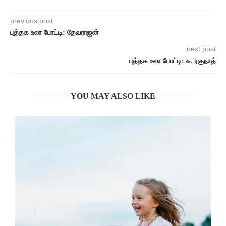
previous post
புத்தக உலா போட்டி: தேவராஜன்
next post
புத்தக உலா போட்டி: சு. ரகுநாத்
YOU MAY ALSO LIKE