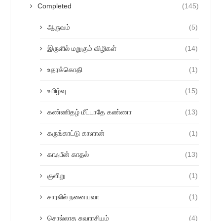
Completed
(145)
ஆருவம்
(5)
இருளில் மறுகும் விழிகள்
(14)
உதரக்கொதி
(1)
உமிழ்வு
(15)
கண்ணிதழ் மீட்டாதே கண்ணா
(13)
கருங்காட்டு காளான்
(1)
காஃபீன் காதல்
(13)
குளிறு
(1)
சாரலில் நனையவா
(1)
சொல்லாத சுவாரசியம்
(4)