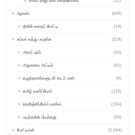
வாரம் நாலு கவி வெற்றியாளர்
(11)
ஆகஸ்ட்
(695)
திகில் கதைப் போட்டி
(19)
சும்மா வந்து பாருங்க
(524)
அகம் புறம்
(93)
அறுசுவை அட்டில்
(81)
எழுத்தாளர்களுடன் டைம் பாஸ்
(9)
தமிழ் வளர்ப்போம்
(118)
தெரிஞ்சிப்போம் வாங்க
(165)
படித்ததில் பிடித்தது
(58)
போட்டிகள்
(5,044)