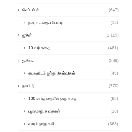
செப்டம்பர்
(647)
நவரச கதைப் போட்டி
(13)
ஜூன்
(1,119)
10 வரி கதை
(481)
ஜூலை
(889)
கடவுளிடம் ஐந்து கேள்விகள்
(49)
நவம்பர்
(770)
100 வார்த்தையில் ஒரு கதை
(88)
பழமொழி கதைகள்
(18)
வாரம் நாலு கவி
(663)