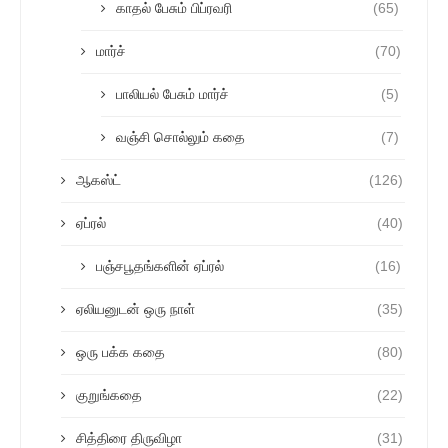
காதல் பேசும் பிப்ரவரி
(65)
மார்ச்
(70)
பாலியல் பேசும் மார்ச்
(5)
வஞ்சி சொல்லும் கதை
(7)
ஆகஸ்ட்
(126)
ஏப்ரல்
(40)
பஞ்சபூதங்களின் ஏப்ரல்
(16)
ஏலியனுடன் ஒரு நாள்
(35)
ஒரு பக்க கதை
(80)
குறுங்கதை
(22)
சித்திரை திருவிழா
(31)