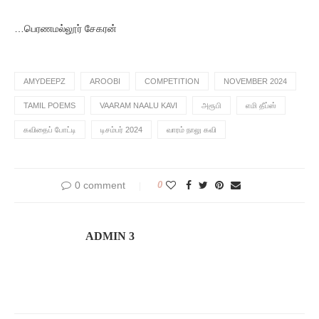
…பெரணமல்லூர் சேகரன்
AMYDEEPZ
AROOBI
COMPETITION
NOVEMBER 2024
TAMIL POEMS
VAARAM NAALU KAVI
அரூபி
எமி தீப்ஸ்
கவிதைப் போட்டி
டிசம்பர் 2024
வாரம் நாலு கவி
0 comment
0
ADMIN 3