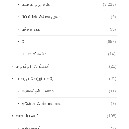
படம் பார்த்து கவி
(3,225)
பிபி ரீடர்ஸ் ஸ்பேஸ் குரூப்
(9)
புத்தக உலா
(53)
மே
(657)
பைரட்ஸ் மே
(14)
மாதாந்திர போட்டிகள்
(21)
யாவரும் வெற்றியாளரே
(21)
ஆகஸ்ட்டில் பயணம்
(11)
ஜூனின் செவ்வான வனம்
(9)
வாசகர் படைப்பு
(108)
கவிதைகள்
(77)