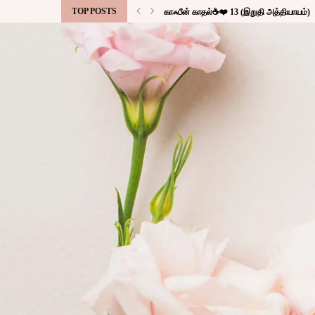
TOP POSTS
காஃபீன் காதல்☕❤️ 13 (இறுதி அத்தியாயம்)