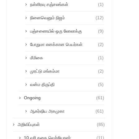
நள்ளிரவு சஞ்சலங்கள்
(1)
நினைவெனும் நிஜம்
(12)
பஞ்சணையில் ஒரு லோலாக்கு
(9)
போதுமா எனக்கான பெயர்கள்
(2)
மீமிகை
(1)
முரட்டு மங்கம்மா
(2)
வன்ம திருப்தி
(5)
Ongoing
(61)
ஆகர்ஷிய அகமுகா
(61)
அறிவிப்புகள்
(85)
10 வரி கதை வெற்றியாளர்
(11)