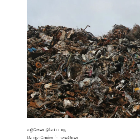
கழிவென நீக்கப்படாத
சொற்களெல்லாம் மலையென