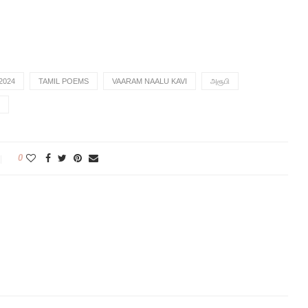
2024
TAMIL POEMS
VAARAM NAALU KAVI
அரூபி
0