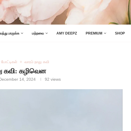
 வந்து பாருங்க
மற்றவை
AMY DEEPZ
PREMIUM
SHOP
போட்டிகள்
வாரம் நாலு கவி
லு கவி: கழிவென
December 14, 2024
92
views