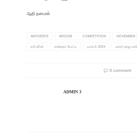
ஆதி தனபால்
AMYDEEPZ
AROOBI
COMPETITION
NOVEMBER 
எமி தீப்ஸ்
கவிதைப் போட்டி
டிசம்பர் 2024
வாரம் நாலு கவி
0 comment
ADMIN 3