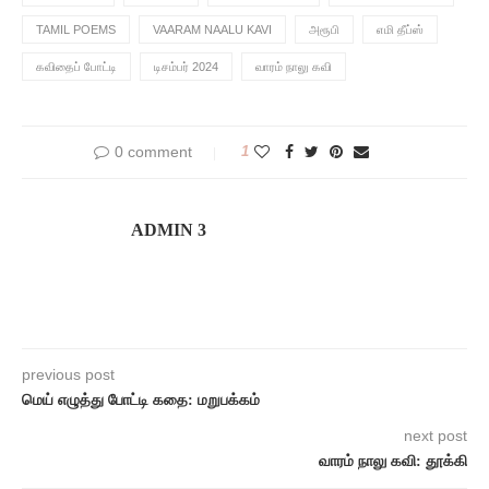
TAMIL POEMS
VAARAM NAALU KAVI
அரூபி
எமி தீப்ஸ்
கவிதைப் போட்டி
டிசம்பர் 2024
வாரம் நாலு கவி
0 comment
1
ADMIN 3
previous post
மெய் எழுத்து போட்டி கதை: மறுபக்கம்
next post
வாரம் நாலு கவி: தூக்கி