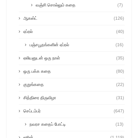
வஞ்சி சொல்லும் கதை
(7)
ஆகஸ்ட்
(126)
ஏப்ரல்
(40)
பஞ்சபூதங்களின் ஏப்ரல்
(16)
ஏலியனுடன் ஒரு நாள்
(35)
ஒரு பக்க கதை
(80)
குறுங்கதை
(22)
சித்திரை திருவிழா
(31)
செப்டம்பர்
(647)
நவரச கதைப் போட்டி
(13)
ஜூன்
(1,119)