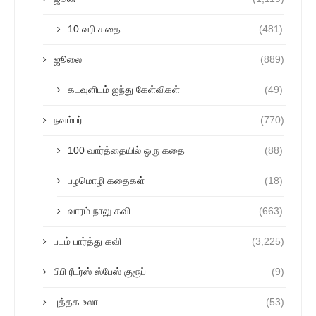
10 வரி கதை
(481)
ஜூலை
(889)
கடவுளிடம் ஐந்து கேள்விகள்
(49)
நவம்பர்
(770)
100 வார்த்தையில் ஒரு கதை
(88)
பழமொழி கதைகள்
(18)
வாரம் நாலு கவி
(663)
படம் பார்த்து கவி
(3,225)
பிபி ரீடர்ஸ் ஸ்பேஸ் குரூப்
(9)
புத்தக உலா
(53)