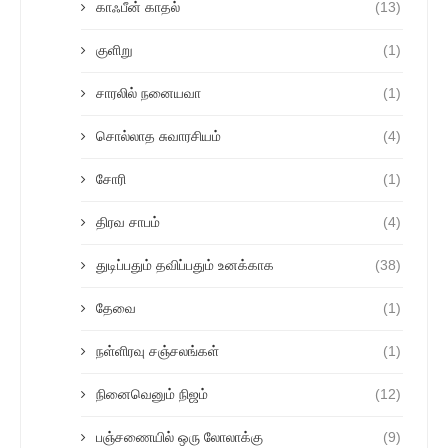
காஃபீன் காதல்
(13)
குளிறு
(1)
சாரலில் நனையவா
(1)
சொல்லாத சுவாரசியம்
(4)
சோரி
(1)
திரவ சாபம்
(4)
துடிப்பதும் தவிப்பதும் உனக்காக
(38)
தேவை
(1)
நள்ளிரவு சஞ்சலங்கள்
(1)
நினைவெனும் நிஜம்
(12)
பஞ்சணையில் ஒரு லோலாக்கு
(9)