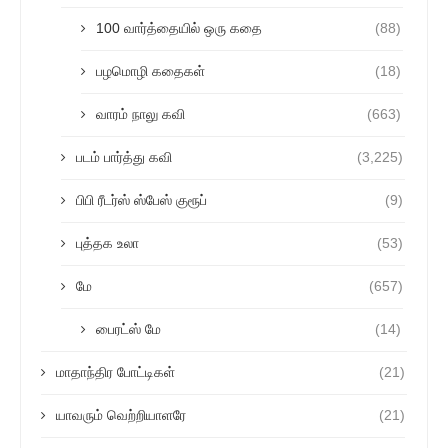
100 வார்த்தையில் ஒரு கதை
(88)
பழமொழி கதைகள்
(18)
வாரம் நாலு கவி
(663)
படம் பார்த்து கவி
(3,225)
பிபி ரீடர்ஸ் ஸ்பேஸ் குரூப்
(9)
புத்தக உலா
(53)
மே
(657)
பைரட்ஸ் மே
(14)
மாதாந்திர போட்டிகள்
(21)
யாவரும் வெற்றியாளரே
(21)