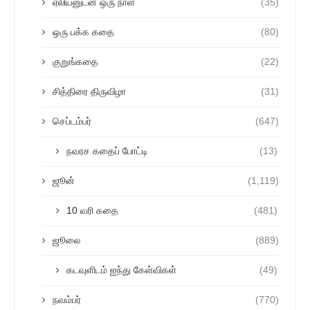
ஏலியனுடன் ஒரு நாள்
(35)
ஒரு பக்க கதை
(80)
குறுங்கதை
(22)
சித்திரை திருவிழா
(31)
செப்டம்பர்
(647)
நவரச கதைப் போட்டி
(13)
ஜூன்
(1,119)
10 வரி கதை
(481)
ஜூலை
(889)
கடவுளிடம் ஐந்து கேள்விகள்
(49)
நவம்பர்
(770)