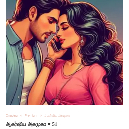
Ongoing
Premium
ஆகர்ஷிய அகமுகா
ஆகர்ஷிய அகமுகா ♥️ 51